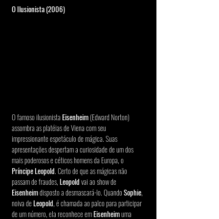
O Ilusionista (2006)
O famoso ilusionista 
Eisenheim 
(Edward Norton) 
assombra as platéias de Viena com seu 
impressionante espetáculo de mágica. Suas 
apresentações despertam a curiosidade de um dos 
mais poderosos e céticos homens da Europa, o 
Príncipe Leopold
. Certo de que as mágicas não 
passam de fraudes, 
Leopold 
vai ao show de 
Eisenheim 
disposto a desmascará-lo. Quando 
Sophie
, 
noiva de 
Leopold
, é chamada ao palco para participar 
de um número, ela reconhece em 
Eisenheim 
uma 