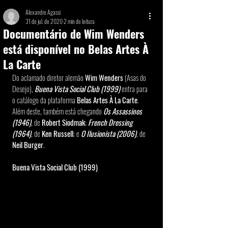
Alexandre Agassi
31 de jul. de 2020
2 min de leitura
Documentário de Wim Wenders
está disponível no Belas Artes À
La Carte
Do aclamado diretor alemão 
Wim Wenders
 (Asas do 
Desejo),
 Buena Vista Social Club (1999) 
entra para 
o catálogo da plataforma 
Belas Artes À La Carte
. 
Além deste, também está chegando 
Os Assassinos 
(1946)
, de 
Robert Siodmak
; 
French Dressing 
(1964)
, de 
Ken Russell
; e 
O Ilusionista (2006)
, de
Neil Burger
.
Buena Vista Social Club (1999)