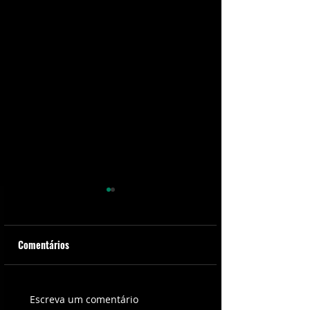
Comentários
10ª edição do Cinefantasy
Belas Artes À La C
Escreva um comentário