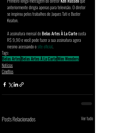
Primeiro longa-metragem do diretor 
Ken Russell 
que 
anteriormente dirigia apenas para televisão. O diretor 
se inspirou pelos trabalhos de Jaques Tati e Buster 
Keaton. 
A assinatura mensal do 
Belas Artes À La Carte
 custa 
R$ 9,90 e você pode fazer a sua assinatura agora 
mesmo acessando o 
site oficial
.
Tags:
Belas Artes
Belas Artes À La Carte
Wim Wenders
Notícias
Cinefilos
Posts Relacionados
Ver tudo