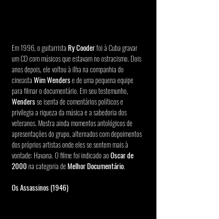
Em 1996, o guitarrista 
Ry Cooder
 foi à Cuba gravar 
um CD com músicos que estavam no ostracismo. Dois 
anos depois, ele voltou à ilha na companhia do 
cineasta
 Wim Wenders
 e de uma pequena equipe 
para filmar o documentário. Em seu testemunho, 
Wenders 
se isenta de comentários políticos e 
privilegia a riqueza da música e a sabedoria dos 
veteranos. Mostra ainda momentos antológicos de 
apresentações do grupo, alternados com depoimentos 
dos próprios artistas onde eles se sentem mais à 
vontade: Havana. O filme foi indicado ao 
Oscar de 
2000
 na categoria de 
Melhor Documentário
.
Os Assassinos (1946)