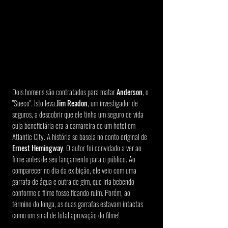
Dois homens são contratados para matar 
Anderson
, o 
"Sueco". Isto leva 
Jim Readon
, um investigador de 
seguros, a descobrir que ele tinha um seguro de vida 
cuja beneficiária era a camareira de um hotel em 
Atlantic City. A história se baseia no conto original de 
Ernest Hemingway
. O autor foi convidado a ver ao 
filme antes de seu lançamento para o público. Ao 
comparecer no dia da exibição, ele veio com uma 
garrafa de água e outra de gim, que iria bebendo 
conforme o filme fosse ficando ruim. Porém, ao 
término do longa, as duas garrafas estavam intactas 
como um sinal de total aprovação do filme!