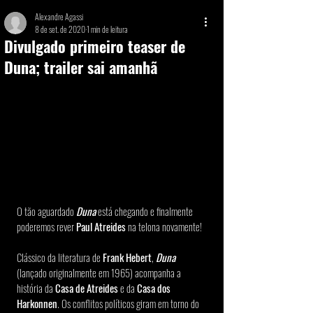
Alexandre Agassi
8 de set. de 2020
1 min de leitura
Divulgado primeiro teaser de
Duna; trailer sai amanhã
O tão aguardado 
Duna 
está chegando e finalmente 
poderemos rever 
Paul Atreides
 na telona novamente! 
Clássico da literatura de 
Frank Hebert
, 
Duna 
(lançado originalmente em 1965) acompanha a 
história da 
Casa de Atreides 
e da 
Casa dos 
Harkonnen
. Os conflitos políticos giram em torno do 