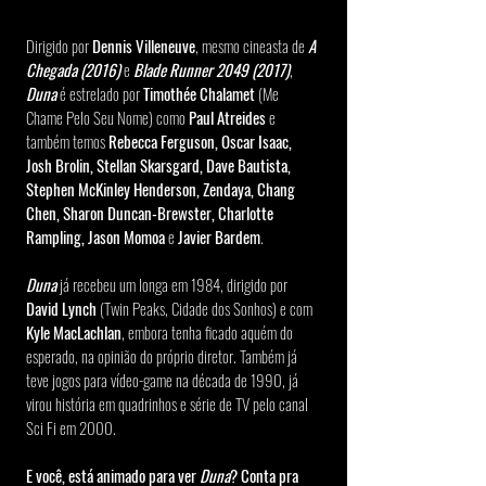
Dirigido por 
Dennis Villeneuve
, mesmo cineasta de 
A 
Chegada (2016) 
e 
Blade Runner 2049 (2017)
, 
Duna 
é estrelado por 
Timothée Chalamet
 (Me 
Chame Pelo Seu Nome) como 
Paul Atreides
 e 
também temos 
Rebecca Ferguson, Oscar Isaac, 
Josh Brolin, Stellan Skarsgard, Dave Bautista, 
Stephen McKinley Henderson, Zendaya, Chang 
Chen, Sharon Duncan-Brewster, Charlotte 
Rampling, Jason Momoa
 e 
Javier Bardem
.
Duna 
já recebeu um longa em 1984, dirigido por 
David Lynch 
(Twin Peaks, Cidade dos Sonhos) e com 
Kyle MacLachlan
, embora tenha ficado aquém do 
esperado, na opinião do próprio diretor. Também já 
teve jogos para vídeo-game na década de 1990, já 
virou história em quadrinhos e série de TV pelo canal 
Sci Fi em 2000.
E você, está animado para ver 
Duna
? Conta pra 