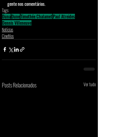
gente nos comentários.
Tags:
Duna
Dune
Timothée Chalamet
Paul Atreides
Dennis Villeneuve
Notícias
Cinefilos
Posts Relacionados
Ver tudo