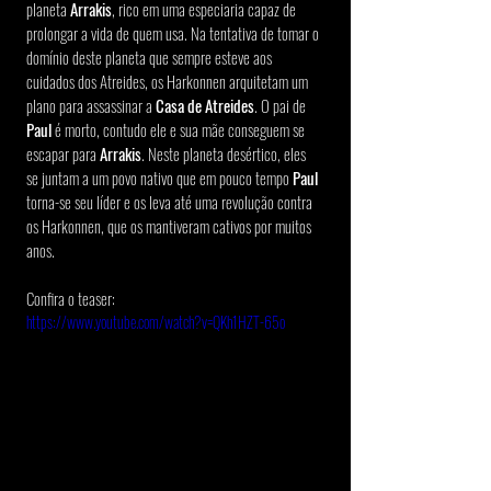
planeta 
Arrakis
, rico em uma especiaria capaz de 
prolongar a vida de quem usa. Na tentativa de tomar o 
domínio deste planeta que sempre esteve aos 
cuidados dos Atreides, os Harkonnen arquitetam um 
plano para assassinar a
 Casa de Atreides
. O pai de 
Paul 
é morto, contudo ele e sua mãe conseguem se 
escapar para 
Arrakis
. Neste planeta desértico, eles 
se juntam a um povo nativo que em pouco tempo 
Paul
torna-se seu líder e os leva até uma revolução contra 
os Harkonnen, que os mantiveram cativos por muitos 
anos.
Confira o teaser:
https://www.youtube.com/watch?v=QKh1HZT-65o