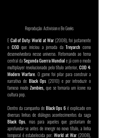
Reprodução: Activision e Be Geeks
E 
Call of Duty: World at War
 (2008), foi justamente 
o 
COD
 que iniciou a jornada da 
Treyarch
 como 
desenvolvedora nesse universo. Retornando ao tema 
central da 
Segunda Guerra Mundial
 e já com o modo 
multiplayer revolucionado pelo título anterior, 
COD 4: 
Modern Warfare
. O game foi pilar para construir a 
narrativa de 
Black Ops
 (2010) e por introduzir o 
famoso modo 
Zombies,
 que se tornaria um ícone na 
cultura pop.
Dentro da campanha de 
Black Ops 6
 é explicado em 
diversas linhas de diálogos acontecimentos da saga 
Black Ops
, mas para aqueles que gostariam de 
aprofundar-se antes de imergir no novo título, a linha 
temporal é estabelecida por: 
World at War
 (2008), 