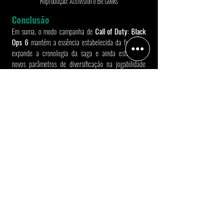
Reprodução: Activision e Be Geeks
Conclusão
Em suma, o modo campanha de 
Call of Duty: Black 
Ops 6
 mantém a essência estabelecida da franquia, 
expande a cronologia da saga e ainda estabelece 
novos parâmetros de diversificação na jogabilidade 
que provavelmente influenciarão a fórmula para a 
criação de novas maneiras de explorar os games. Por 
isso, se torna uma das melhores campanhas nos 
últimos anos. Todavia, ainda acaba ficando limitado 
em sua resolução devido a conteúdos futuros que 
continuam por vir.
Tags:
Activision
Call of Duty
Treyarch
Call of Duty Black Ops 6
Theogames
Black Ops
Call of Duty: Modern Warfare II
call of duty black ops cold war
Black Ops Cold War
Metal Gear Solid
Ghost Recon Breakpoint
Notícias dos games
Sala de Jogos
Matérias Especiais