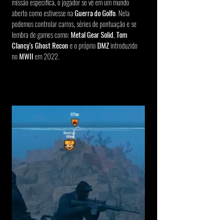
missão específica, o jogador se vê em um mundo 
aberto como estivesse na 
Guerra do Golfo
. Nela 
podemos controlar carros, séries de pontuação e se 
lembra de games como: 
Metal Gear Solid
, 
Tom 
Clancy's Ghost Recon
 e o próprio 
DMZ 
introduzido 
no 
MWII
 em 2022.