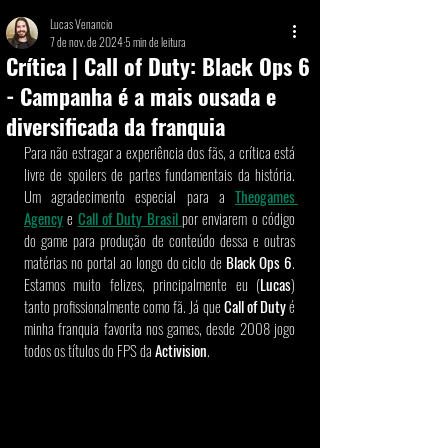
Lucas Venancio
7 de nov. de 2024
5 min de leitura
Crítica | Call of Duty: Black Ops 6
- Campanha é a mais ousada e
diversificada da franquia
Para não estragar a experiência dos fãs, a crítica está 
livre de spoilers de partes fundamentais da história. 
Um agradecimento especial para a 
Theogames 
Agency
 e 
Call of Duty Brasil
por enviarem o código 
do game para produção de conteúdo dessa e outras 
matérias no portal ao longo do ciclo de 
Black Ops 6
. 
Estamos muito felizes, principalmente eu (
Lucas
) 
tanto profissionalmente como fã. Já que 
Call of Duty 
é 
minha franquia favorita nos games, desde 2008 jogo 
todos os títulos do FPS da 
Activision
.