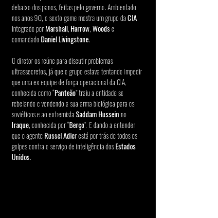
debaixo dos panos, feitas pelo governo. Ambientado 
nos anos 90, o sexto game mostra um grupo da 
CIA
integrado por 
Marshall
, 
Harrow
, 
Woods
 e 
comandado 
Daniel Livingstone
.
O diretor os reúne para discutir problemas 
ultrassecretos, já que o grupo estava tentando impedir 
que uma ex equipe de força operacional da CIA, 
conhecida como “
Panteão
” traiu a entidade se 
rebelando e vendendo a sua arma biológica para os 
soviéticos e ao extremista 
Saddam Hussein
 no 
Iraque
, conhecida por “
Berço
”. E dando a entender 
que o agente 
Russel Adler
 está por trás de todos os 
golpes contra o serviço de inteligência dos 
Estados 
Unidos
.