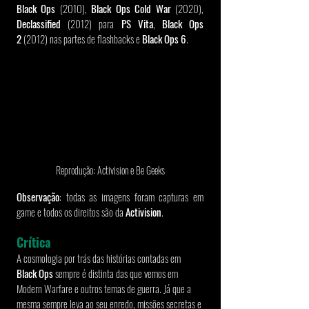
Black Ops
 (2010), 
Black Ops Cold War
 (2020), 
Declassified
 (2012) para 
PS Vita
, 
Black Ops 
2
 (2012) nas partes de flashbacks e 
Black Ops 6
.
Reprodução: Activision e Be Geeks
Observação
: todas as imagens foram capturas em 
game e todos os direitos são da 
Activision
.
Crítica
A cosmologia por trás das histórias contadas em 
Black Ops
 sempre é distinta das que vemos em 
Modern Warfare e outros temas de guerra. Já que a 
mesma sempre leva ao seu enredo, missões secretas e 