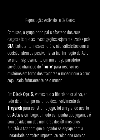
Reprodução: Activision e Be Geeks
Com isso, o grupo principal é afastado dos seus 
cargos até que as investigações sejam realizadas pela 
CIA
. Entretanto, nossos heróis, não satisfeitos com a 
decisão, além da possível falsa incriminação de Adler, 
se unem sigilosamente em um antigo paradeiro 
soviético chamado de “
Torre
” para resolver os 
mistérios em torno dos traidores e impedir que a arma 
seja usada futuramente pelo mundo.
Em 
Black Ops 6
, vemos que a liberdade criativa, ao 
lado de um tempo maior de desenvolvimento da 
Treyarch 
para construir o jogo, foi um grande acerto 
da 
Activision
. Logo, o modo campanha que jogamos é 
sem dúvidas um dos melhores dos últimos anos.
A história faz com que o jogador se engaje com a 
linearidade narrativa imposta, se relacione com os 