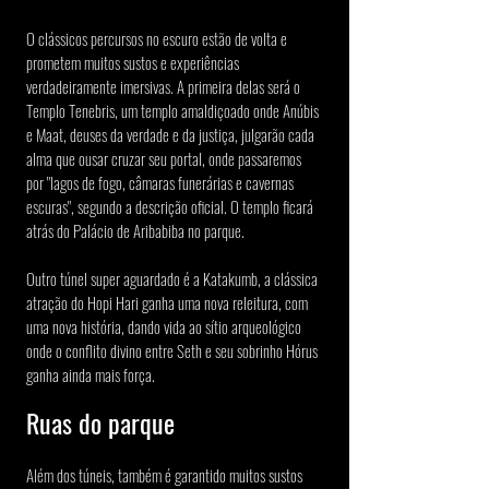
O clássicos percursos no escuro estão de volta e 
prometem muitos sustos e experiências 
verdadeiramente imersivas. A primeira delas será o 
Templo Tenebris, um templo amaldiçoado onde Anúbis 
e Maat, deuses da verdade e da justiça, julgarão cada 
alma que ousar cruzar seu portal, onde passaremos 
por "lagos de fogo, câmaras funerárias e cavernas 
escuras", segundo a descrição oficial. O templo ficará 
atrás do Palácio de Aribabiba no parque.
Outro túnel super aguardado é a Katakumb, a clássica 
atração do Hopi Hari ganha uma nova releitura, com 
uma nova história, dando vida ao sítio arqueológico 
onde o conflito divino entre Seth e seu sobrinho Hórus 
ganha ainda mais força.
Ruas do parque
Além dos túneis, também é garantido muitos sustos 