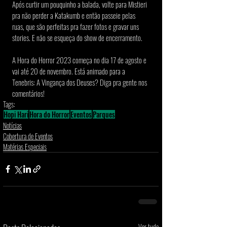
Após curtir um pouquinho a balada, volte para Mistieri 
pra não perder a Katakumb e então passeie pelas 
ruas, que são perfeitas pra fazer fotos e gravar uns 
stories. E não se esqueça do show de encerramento.
A Hora do Horror 2023 começa no dia 17 de agosto e 
vai até 20 de novembro. Está animado para a 
Tenebris: A Vingança dos Deuses? Diga pra gente nos 
comentários!
Tags:
Hopi Hari
Hora do Horror
Eventos
Parques
Notícias
Cobertura de Eventos
Matérias Especiais
Ver tudo