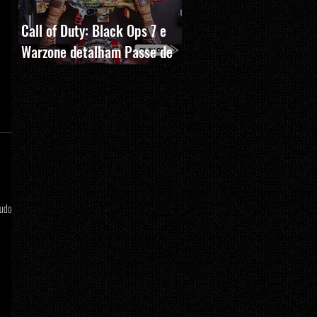
Call of Duty: Black Ops 7 e
Warzone detalham Passe de
Batalha, BlackCell e novas
recompensas da Temporada 5
tudo