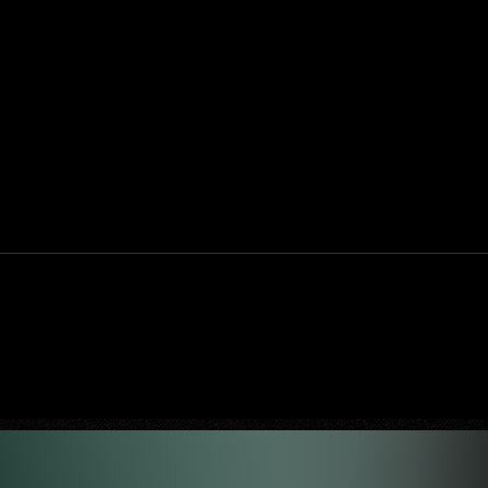
apassa
Velozes e Furiosos vai virar série
ria
animada na Netflix