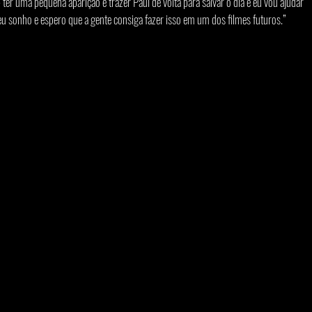
ter uma pequena aparição e trazer Paul de volta para salvar o dia e eu vou ajudar 
 meu sonho e espero que a gente consiga fazer isso em um dos filmes futuros.”