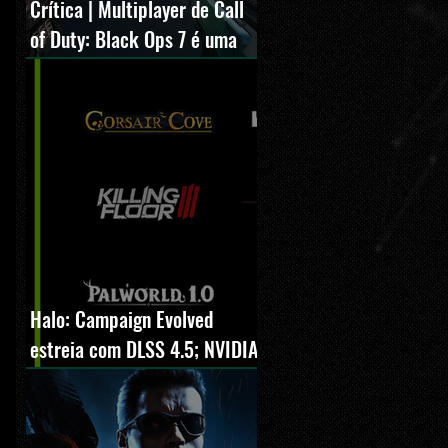
Crítica | Multiplayer de Call
of Duty: Black Ops 7 é uma
experiência positiva,
divertida e viciante
Halo: Campaign Evolved
estreia com DLSS 4.5; NVIDIA
lança novo GeForce Game
Ready Driver para grandes
lançamentos