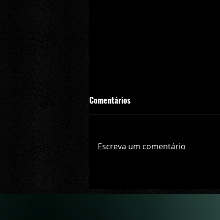
Comentários
Escreva um comentário
Vingadores: Guerra Infinita ultr
"Velozes e Furiosos 8" na bilhete
Global