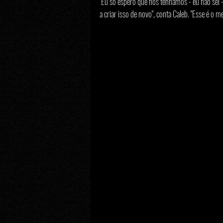
"Eu só espero que nós tenhamos - eu não sei - 
a criar isso de novo", conta Caleb. "Esse é o