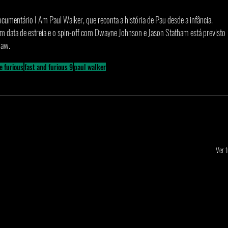
mentário I Am Paul Walker, que reconta a história de Pau desde a infância. 
m data de estreia e o spin-off com Dwayne Johnson e Jason Statham está previsto 
haw.
e furious
fast and furious 9
paul walker
Ver 