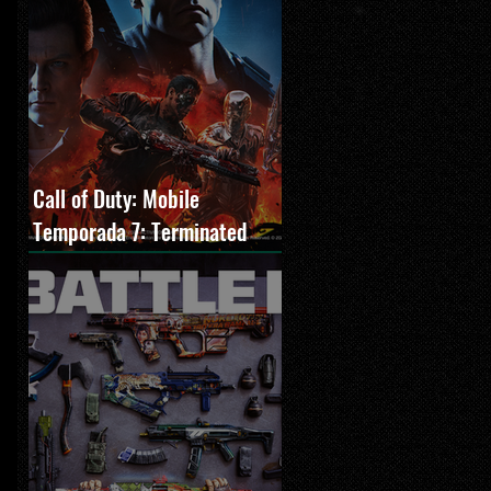
Call of Duty: Mobile
Temporada 7: Terminated
estreia com O Exterminador
do Futuro 2, novos modos e
Cronen Squall