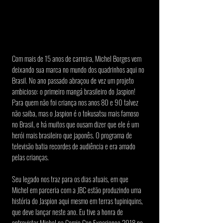
Com mais de 15 anos de carreira, Michel Borges vem 
deixando sua marca no mundo dos quadrinhos aqui no 
Brasil. No ano passado abraçou de vez um projeto 
ambicioso: o primeiro mangá brasileiro do Jaspion! 
Para quem não foi criança nos anos 80 e 90 talvez 
não saiba, mas o Jaspion é o tokusatsu mais famoso 
no Brasil, e há muitos que ousam dizer que ele é um 
herói mais brasileiro que japonês. O programa de 
televisão batia recordes de audiência e era amado 
pelas crianças.
Seu legado nos traz para os dias atuais, em que 
Michel em parceria com a JBC estão produzindo uma 
história do Jaspion aqui mesmo em terras tupiniquins, 
que deve lançar neste ano. Eu tive a honra de 
entrevistar Michel na Comic Con Experience 2018 no 