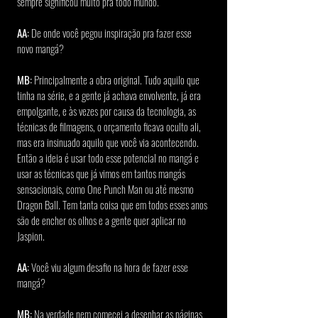
sempre significou muito pra todo mundo.
AA:
 De onde você pegou inspiração pra fazer esse 
novo mangá?
MB:
 Principalmente a obra original. Tudo aquilo que 
tinha na série, e a gente já achava envolvente, já era 
empolgante, e às vezes por causa da tecnologia, as 
técnicas de filmagens, o orçamento ficava oculto ali, 
mas era insinuado aquilo que você via acontecendo. 
Então a ideia é usar todo esse potencial no mangá e 
usar as técnicas que já vimos em tantos mangás 
sensacionais, como One Punch Man ou até mesmo 
Dragon Ball. Tem tanta coisa que em todos esses anos 
são de encher os olhos e a gente quer aplicar no 
Jaspion.
AA:
 Você viu algum desafio na hora de fazer esse 
mangá?
MB:
 Na verdade nem comecei a desenhar as páginas 