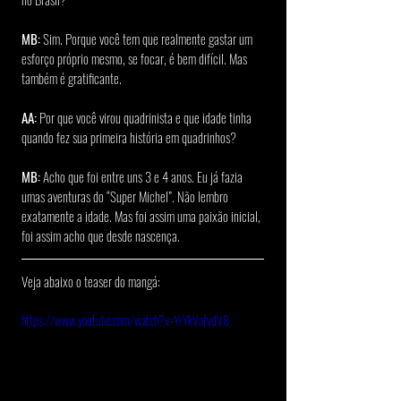
MB:
 Sim. Porque você tem que realmente gastar um 
esforço próprio mesmo, se focar, é bem difícil. Mas 
também é gratificante.
AA:
 Por que você virou quadrinista e que idade tinha 
quando fez sua primeira história em quadrinhos?
MB:
 Acho que foi entre uns 3 e 4 anos. Eu já fazia 
umas aventuras do “Super Michel”. Não lembro 
exatamente a idade. Mas foi assim uma paixão inicial, 
foi assim acho que desde nascença.
Veja abaixo o teaser do mangá:
https://www.youtube.com/watch?v=YrYkVafvdV8