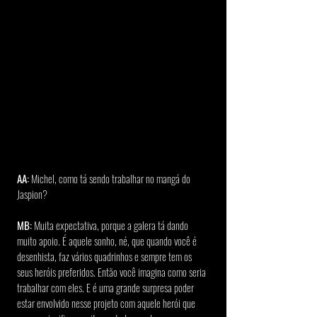
AA: 
Michel, como tá sendo trabalhar no mangá do 
Jaspion?
MB:
 Muita expectativa, porque a galera tá dando 
muito apoio. É aquele sonho, né, que quando você é 
desenhista, faz vários quadrinhos e sempre tem os 
seus heróis preferidos. Então você imagina como seria 
trabalhar com eles. E é uma grande surpresa poder 
estar envolvido nesse projeto com aquele herói que 