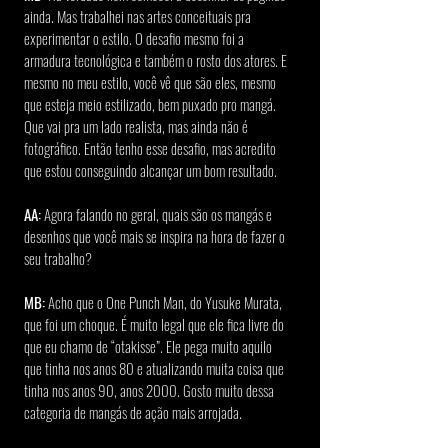
ainda. Mas trabalhei nas artes conceituais pra 
experimentar o estilo. O desafio mesmo foi a 
armadura tecnológica e também o rosto dos atores. E 
mesmo no meu estilo, você vê que são eles, mesmo 
que esteja meio estilizado, bem puxado pro mangá. 
Que vai pra um lado realista, mas ainda não é 
fotográfico. Então tenho esse desafio, mas acredito 
que estou conseguindo alcançar um bom resultado.
AA:
 Agora falando no geral, quais são os mangás e 
desenhos que você mais se inspira na hora de fazer o 
seu trabalho?
MB:
 Acho que o One Punch Man, do Yusuke Murata, 
que foi um choque. É muito legal que ele fica livre do 
que eu chamo de “otakisse”. Ele pega muito aquilo 
que tinha nos anos 80 e atualizando muita coisa que 
tinha nos anos 90, anos 2000. Gosto muito dessa 
categoria de mangás de ação mais arrojada.