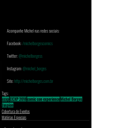
Acompanhe Michel nas redes sociais:
Facebook: 
/michelborgescomics
Twitter: 
@michelborgess
Instagram: 
@michel_borges
Site: 
http://michelborges.com.br
Tags:
ccxp
CCXP 2018
comic con experience
Michel Borges
Jaspion
Cobertura de Eventos
Matérias Especiais