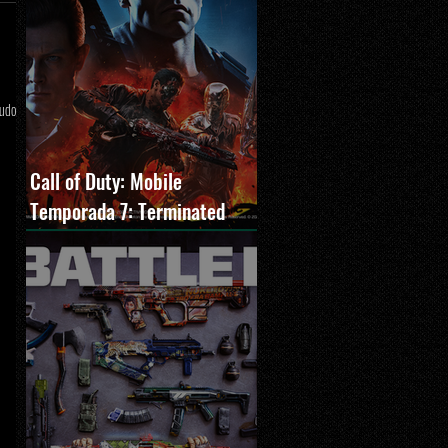
tudo
Call of Duty: Mobile
Temporada 7: Terminated
estreia com O Exterminador
do Futuro 2, novos modos e
Cronen Squall