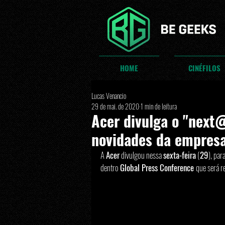
HOME
CINÉFILOS
Lucas Venancio
29 de mai. de 2020
1 min de leitura
Acer divulga o "next@
novidades da empres
A 
Acer
 divulgou nessa 
sexta-feira
 (
29
), pa
dentro 
Global Press Conference 
que será re