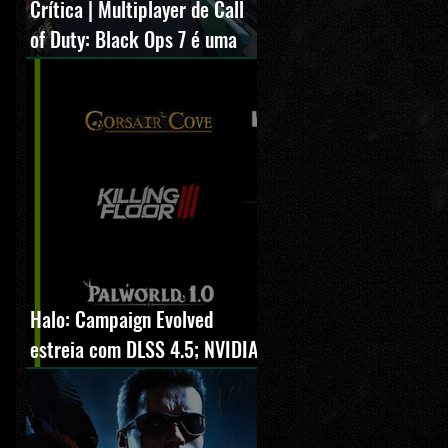
Crítica | Multiplayer de Call
of Duty: Black Ops 7 é uma
experiência positiva,
divertida e viciante
Halo: Campaign Evolved
estreia com DLSS 4.5; NVIDIA
lança novo GeForce Game
Ready Driver para grandes
lançamentos