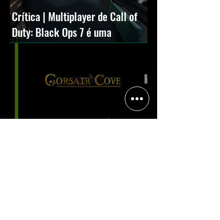
Crítica | Multiplayer de Call of
Duty: Black Ops 7 é uma
experiência positiva, divertida e
viciante
Halo: Campaign Evolved estreia
com DLSS 4.5; NVIDIA lança novo