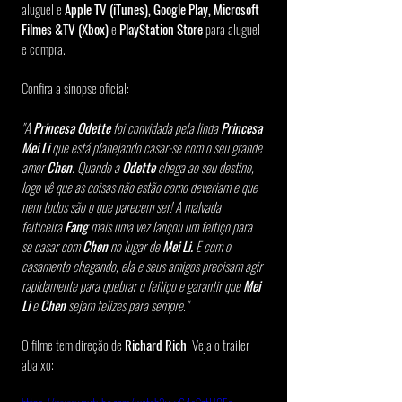
aluguel e 
Apple TV (iTunes), Google Play, Microsoft 
Filmes &TV (Xbox)
 e 
PlayStation Store
 para aluguel 
e compra.
Confira a sinopse oficial:
"A 
Princesa Odette
 foi convidada pela linda 
Princesa 
Mei Li
 que está planejando casar-se com o seu grande 
amor 
Chen
. Quando a 
Odette 
chega ao seu destino, 
logo vê que as coisas não estão como deveriam e que 
nem todos são o que parecem ser! A malvada 
feiticeira 
Fang 
mais uma vez lançou um feitiço para 
se casar com 
Chen
 no lugar de 
Mei Li.
 E com o 
casamento chegando, ela e seus amigos precisam agir 
rapidamente para quebrar o feitiço e garantir que 
Mei 
Li
 e 
Chen 
sejam felizes para sempre."
O filme tem direção de 
Richard Rich
. Veja o trailer 
abaixo: