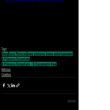
https://www.youtube.com/watch?v=y64sSztHGEc
Tags:
Sony
Sony Pictures
sony pictures home entertainment
A Princesa Encantada
A Princesa Encantada - O Casamento Real
Notícias
Cinefilos