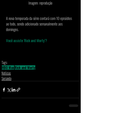
Imagem: reprodução
A nova temporada da série contará com 10 episódios 
ao todo, sendo adicionado semanalmente aos 
domingos. 
Você assiste 'Rick and Morty'? 
Tags:
HBO Max
Rick and Morty
Notícias
Seriando