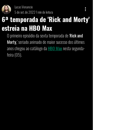
Lucas Venancio
5 de set. de 2022
1 min de leitura
6ª temporada de 'Rick and Morty'
estreia na HBO Max
O primeiro episódio da sexta temporada de '
Rick and 
Morty,
' seriado animado de maior sucesso dos últimos 
anos chegou ao catálogo da 
HBO Max
 nesta segunda-
feira (05). 