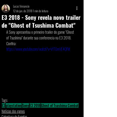
Lucas Venancio
12 de jun. de 2018
1 min de leitura
E3 2018 - Sony revela novo trailer
de "Ghost of Tsushima Combat"
A Sony apresentou o primeiro trailer do game "Ghost 
of Tsushima" durante sua conferencia na E3 2018. 
Confira:
https://www.youtube.com/watch?v=VfTOmVE4QFM
Tags:
E3
playstation
Sony
E3 2018
Ghost of Tsushima Combat
Notícias dos games
Cobertura de Eventos