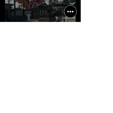
Crítica | Multiplayer de Call of
Duty: Black Ops 7 é uma
experiência positiva, divertida e
viciante