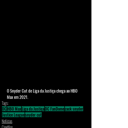
O Snyder Cut de Liga da Justiça chega ao HBO 
Max em 2021. 
Tags:
DC
HBO Max
Liga da Justiça
DC FanDome
zack snyder
Justice League
snyder cut
Notícias
Cinefilos