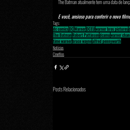
The Batman atualmente tem uma data de lanç
E você, ansioso para conferir o novo fil
Tags:
dc comics
DC
Warner
DCEU
warner bros pictures
The Batman
Robert Pattinson
dcamu
warner chan
time warner
bruce wayne
alfred pennyworth
Notícias
Cinefilos
Posts Relacionados