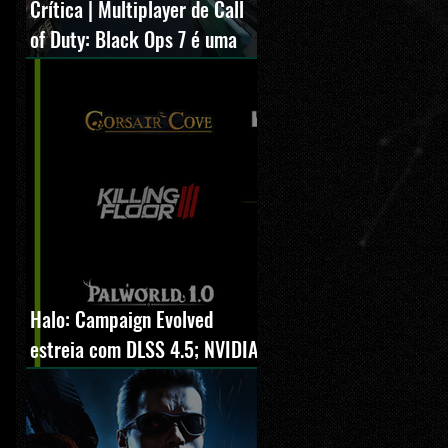
Crítica | Multiplayer de Call
of Duty: Black Ops 7 é uma
experiência positiva,
divertida e viciante
Halo: Campaign Evolved
estreia com DLSS 4.5; NVIDIA
lança novo GeForce Game
Ready Driver para grandes
lançamentos