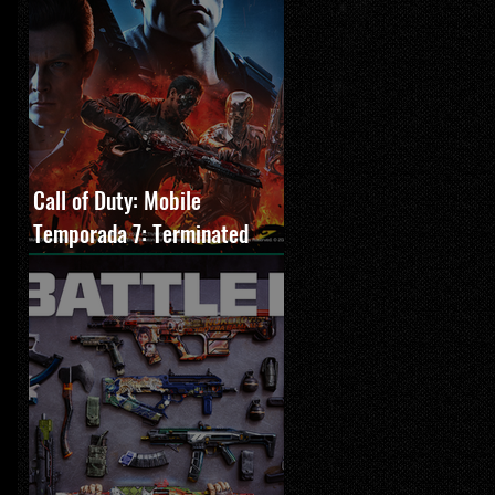
Call of Duty: Mobile
Temporada 7: Terminated
estreia com O Exterminador
do Futuro 2, novos modos e
Cronen Squall