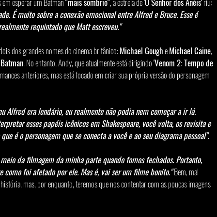
s em esperar um Batman 
"mais sombrio"
, a estrela de 
'O Senhor dos Anéis'
 riu: 
dade. É muito sobre a conexão emocional entre Alfred e Bruce. Esse é 
 realmente requintado que Matt escreveu."
 dois dos grandes nomes do cinema britânico: 
Michael Gough
 e 
Michael Caine
, 
 
Batman
. No entanto, Andy, que atualmente está dirigindo 
'Venom 2: Tempo de 
ormances anteriores, mas está focado em criar sua própria versão do personagem 
eu Alfred era lendário, eu realmente não podia nem começar a ir lá. 
rpretar esses papéis icônicos em Shakespeare, você volta, os revisita e 
 o que é o personagem que se conecta a você e ao seu diagrama pessoal".
o meio da filmagem da minha parte quando fomos fechados. Portanto, 
e como foi afetado por ele. Mas é, vai ser um filme bonito."
 Bem, mal 
 história, mas, por enquanto, teremos que nos contentar com as poucas imagens 