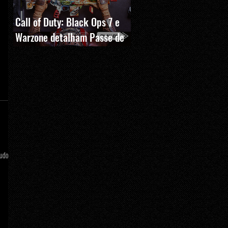
Call of Duty: Black Ops 7 e
Warzone detalham Passe de
Batalha, BlackCell e novas
recompensas da Temporada 5
tudo