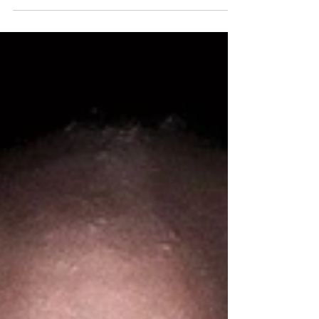
Liga da Justiça Sombria – Guerra
de Apokolips | Crítica: Encerrando
seu universo expandido com
chave