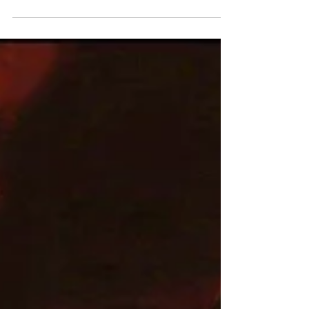
Jean Page como o avô do
Superman na série Krypton