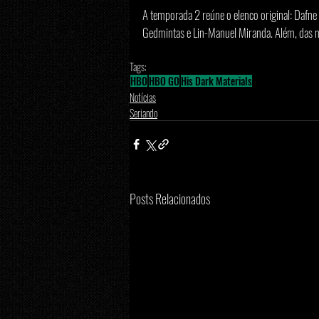
A temporada 2 reúne o elenco original: Dafne
Gedmintas e Lin-Manuel Miranda. Além, das n
Tags:
HBO
HBO GO
His Dark Materials
Notícias
Seriando
Posts Relacionados