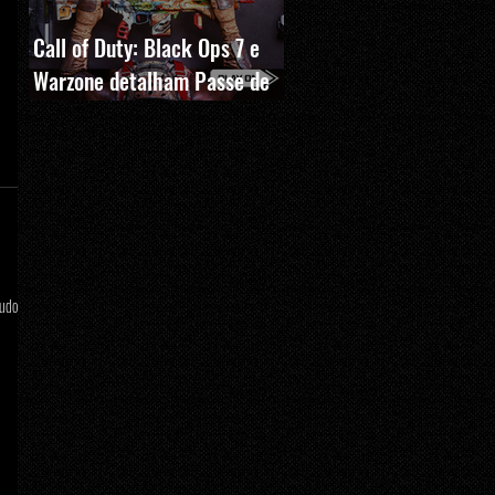
Call of Duty: Black Ops 7 e
Warzone detalham Passe de
Batalha, BlackCell e novas
recompensas da Temporada 5
tudo