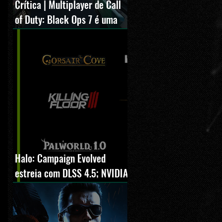
Crítica | Multiplayer de Call
of Duty: Black Ops 7 é uma
experiência positiva,
divertida e viciante
Halo: Campaign Evolved
estreia com DLSS 4.5; NVIDIA
lança novo GeForce Game
Ready Driver para grandes
lançamentos