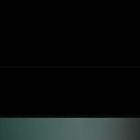
anos do
HBO comemora aniversário de Steve
aratona
Carell com especial