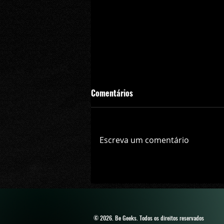
Comentários
Escreva um comentário
HBO Signature comemora os 75 
final da Segunda Guerra com m
© 2026. Be Geeks
. Todos os direitos reservados