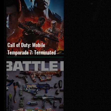
Call of Duty: Mobile
Temporada 7: Terminated
estreia com O Exterminador
do Futuro 2, novos modos e
Cronen Squall