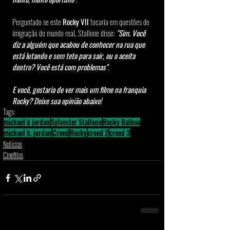
Perguntado se este 
Rocky VII
 tocaria em questões de 
imigração do mundo real, Stallone disse: 
"Sim. Você 
diz a alguém que acabou de conhecer na rua que 
está lutando e sem teto para sair, ou o aceita 
dentro? Você está com problemas"
.
E você, gostaria de ver mais um filme na franquia 
Rocky? Deixe sua opinião abaixo!
Tags:
michael b jordan
Sylvester Stallone
Rocky Balboa
michael b. jordan
Creed
Rocky
creed 2
creed 3
Notícias
Cinefilos