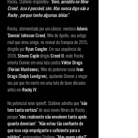
Rocky, Stallone respondeu: 
"Bem, acredito no filme 
Creed , isso é possível, sim. Mas nunca digo não a 
Rocky , porque tenho algumas idéias"
.
Rocky, atormentado por um câncer, mentora 
Adonis 
'Donnie' Johnson Creed
, filho de Apollo, seu antigo 
rival que virou amigo, no revival da franquia de 2015, 
dirigido por 
Ryan Coogler
. Em sua sequência de 
2018, 
Steven Caple
 dirigiu 
Creed II
, onde Rocky 
orienta Donnie em uma luta contra 
Viktor Drago
(
Florian Munteanu
), filho do poderoso russo 
Ivan 
Drago
 (
Dolph Lundgren
), ajudando Donnie a vingar 
seu pai que foi morto em uma luta de boxe décadas 
antes em 
Rocky IV
.
No potencial novo spinoff, Stallone admitiu que 
"não 
tem tanta certeza"
 de seus novos filmes de Rocky , 
porque 
"eles realmente não envolvem tanto apelo 
quanto deveriam"
. 
"Não estou tão confiante de 
que isso seja empolgante o suficiente para o 
público"
, acrescentou Stallone. 
"Mas quem sabe?"
.