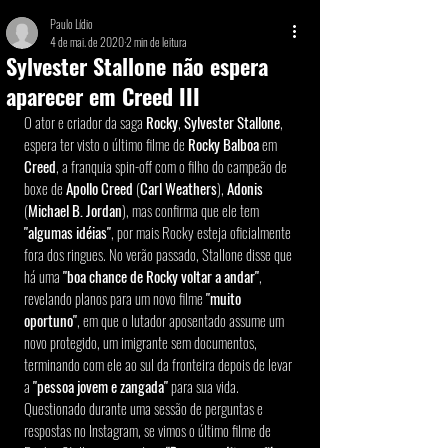
Paulo Lídio
4 de mai. de 2020
2 min de leitura
Sylvester Stallone não espera
aparecer em Creed III
O ator e criador da saga 
Rocky
, 
Sylvester Stallone
, 
espera ter visto o último filme de 
Rocky Balboa
 em 
Creed
, a franquia spin-off com o filho do campeão de 
boxe de 
Apollo Creed
 (
Carl Weathers
), 
Adonis
(
Michael B. Jordan
), mas confirma que ele tem 
"algumas idéias"
, por mais Rocky esteja oficialmente 
fora dos ringues. No verão passado, Stallone disse que 
há uma 
"boa chance de Rocky voltar a andar"
, 
revelando planos para um novo filme 
"muito 
oportuno"
, em que o lutador aposentado assume um 
novo protegido, um imigrante sem documentos, 
terminando com ele ao sul da fronteira depois de levar 
a 
"pessoa jovem e zangada"
 para sua vida. 
Questionado durante uma sessão de perguntas e 
respostas no Instagram, se vimos o último filme de 