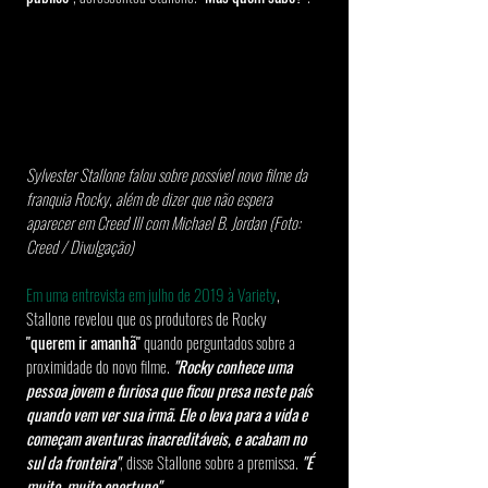
Sylvester Stallone falou sobre possível novo filme da 
franquia Rocky, além de dizer que não espera 
aparecer em Creed III com Michael B. Jordan (Foto: 
Creed / Divulgação)
Em uma entrevista em julho de 2019 à Variety
, 
Stallone revelou que os produtores de Rocky 
"querem ir amanhã"
 quando perguntados sobre a 
proximidade do novo filme. 
"Rocky conhece uma 
pessoa jovem e furiosa que ficou presa neste país 
quando vem ver sua irmã. Ele o leva para a vida e 
começam aventuras inacreditáveis, e acabam no 
sul da fronteira"
, disse Stallone sobre a premissa. 
"É 
muito, muito oportuno"
.