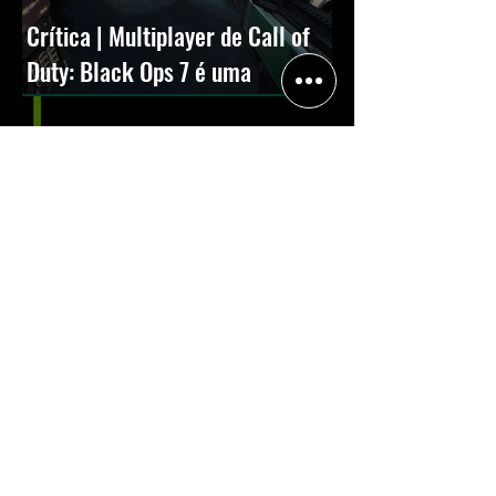
Crítica | Multiplayer de Call of
Duty: Black Ops 7 é uma
experiência positiva, divertida e
viciante
Halo: Campaign Evolved estreia
com DLSS 4.5; NVIDIA lança novo