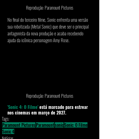
Reprodução: Paramount Pictures
No final do terceiro filme, Sonic enfrenta uma versão 
sua robotizada (Metal Sonic) que deve ser o principal 
antagonista da nova produção e acaba recebendo 
ajuda da icônica personagem Amy Rose.
Reprodução: Paramount Pictures
'Sonic 4: O Filme' 
está marcado para estrear 
nos cinemas em março de 
2027.
Tags:
Paramount Pictures
Paramount
sonic
Sonic: O Filme
Sonic 4
Notícias