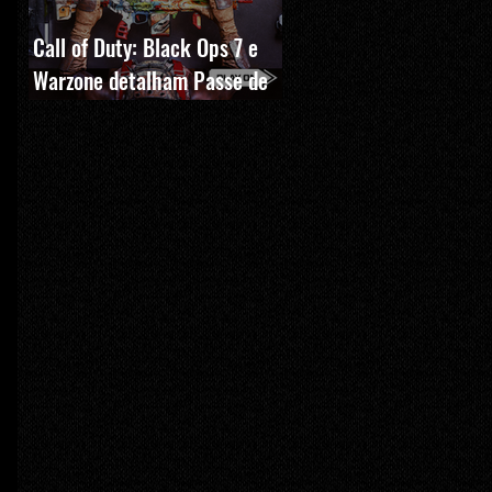
Call of Duty: Black Ops 7 e
Warzone detalham Passe de
Batalha, BlackCell e novas
recompensas da Temporada 5