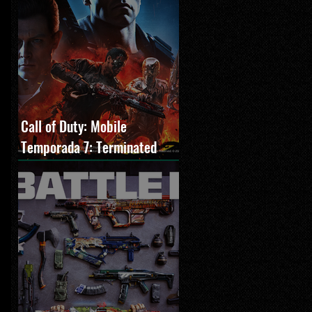
Call of Duty: Mobile
Temporada 7: Terminated
estreia com O Exterminador
do Futuro 2, novos modos e
Cronen Squall