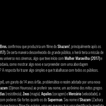
Bros.
 confirmou que produziria um filme do 
Shazam!
, principalmente após os 
017)
. De certa maneira desconhecido do grande público, o herói teria a missão de 
eu universo nos cinemas, algo que teve início com 
Mulher Maravilha (2017)
 e 
Todavia, como mostrar algo novo e surpreender com uma abordagem 
? A resposta foi trazer algo simples e que trabalhasse com todos os públicos.
gel), um garoto de 14 anos órfão, problemático e recém adotado por uma nova 
hazam
 (Djimon Hounsou) ao proferir seu nome, um acrônimo dos mitos gregos 
tlas
 (resistência), 
Zeus
 (magia), 
Aquiles
 (coragem) e 
Mercúrio
 (velocidade), o 
com poderes tão fortes quanto os do 
Superman
. Seu nome é 
Shazam
 (Zachary 
a que torna o filme tão mágico, uma vez que nos traz uma identificação imediata: 