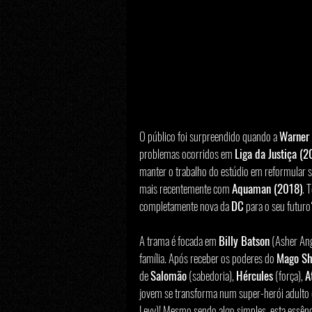
O público foi surpreendido quando a 
Warner 
problemas ocorridos em 
Liga da Justiça (2
manter o trabalho do estúdio em reformular s
mais recentemente com 
Aquaman (2018)
. 
completamente nova da 
DC
 para o seu futuro
A trama é focada em 
Billy Batson
 (Asher An
família. Após receber os poderes do 
Mago S
de 
Salomão
 (sabedoria), 
Hércules
 (força), 
A
jovem se transforma num super-herói adulto 
Levy)! Mesmo sendo algo simples, esta essênci