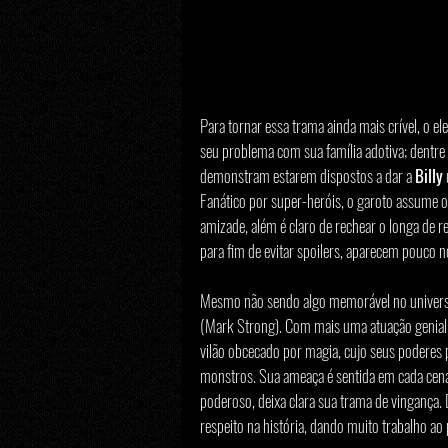
Para tornar essa trama ainda mais crível, o el
seu problema com sua família adotiva; dentre
demonstram estarem dispostos a dar a 
Billy
Fanático por super-heróis, o garoto assume o
amizade, além é claro de rechear o longa de r
para fim de evitar spoilers, aparecem pouco 
Mesmo não sendo algo memorável no univers
(Mark Strong). Com mais uma atuação genial 
vilão obcecado por magia, cujo seus poderes 
monstros. Sua ameaça é sentida em cada cena, 
poderoso, deixa clara sua trama de vinganç
respeito na história, dando muito trabalho ao 