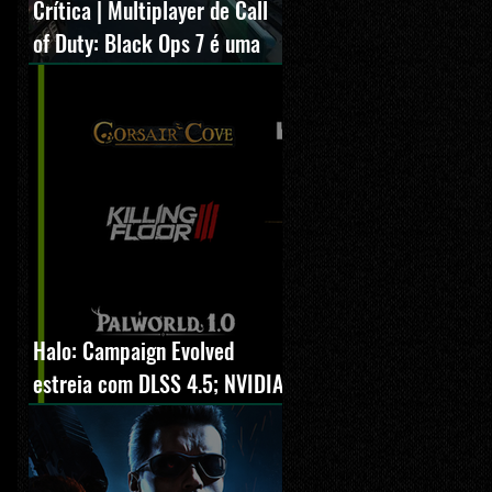
Crítica | Multiplayer de Call
of Duty: Black Ops 7 é uma
experiência positiva,
divertida e viciante
Halo: Campaign Evolved
estreia com DLSS 4.5; NVIDIA
lança novo GeForce Game
Ready Driver para grandes
lançamentos