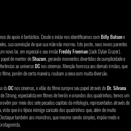
enco de apoio é fantástico. Desde o início nos identificamos com 
Billy Batson
 e 
 eles, sua convicção de que sua mãe não morreu. Isto posto, seus novos parentes 
 um novo lar, em especial o seu irmão 
Freddy Freeman
 (Jack Dylan Grazer). 
 papel de mentor de 
Shazam
, gerando momentos divertidos de cumplicidade e 
eferências ao universo 
DC
 nos cinemas. Menção honrosa aos demais irmãos, que 
no filme, porém de certa maneira, roubam a cena com muita diversão.
o da 
DC
 nos cinemas, o vilão do filme cumpre seu papel através do 
Dr. Silvana
de Strong, especialista em filmes de heróis e oriundos dos quadrinhos, temos um 
provêm por meio dos sete pecados capitais da mitologia, representados através de 
visto que é o típico inimigo caricato dos quadrinhos: que, além de muito 
a. Destaque também aos monstros, que mesmo sendo simples, impõe medo e 
protagonista.