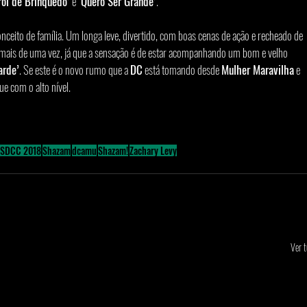
rói de Brinquedo’
 e 
‘Quero Ser Grande’
.
onceito de família. Um longa leve, divertido, com boas cenas de ação e recheado de 
ir mais de uma vez, já que a sensação é de estar acompanhando um bom e velho 
arde’
. Se este é o novo rumo que a 
DC
 está tomando desde 
Mulher Maravilha
 e 
ue com o alto nível.
SDCC 2018
Shazam
dcamu
Shazam!
Zachary Levy
Ver 