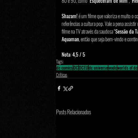
80 e 90, como 
‘Esqueceram de Mim’
, 
‘He
Shazam!
 é um filme que valoriza e muito o c
referências a cultura pop. Vale a pena assist
filme na TV através da saudosa 
‘Sessão da T
Aquaman
, então que seja bem-vindo e contin
Nota: 4,5 / 5
Tags:
dc comics
DC
DCEU
dc universe
wodc
worlds of dc
Críticas
Posts Relacionados