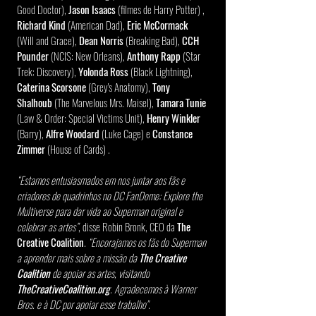
Good Doctor), 
Jason Isaacs
 (filmes de Harry Potter) ,
Richard Kind 
(American Dad), 
Eric McCormack
(Will and Grace), 
Dean Norris
 (Breaking Bad), 
CCH 
Pounder 
(NCIS: New Orleans),
 Anthony Rapp
 (Star 
Trek: Discovery), 
Yolonda Ross 
(Black Lightning), 
Caterina Scorsone 
(Grey's Anatomy),
 Tony 
Shalhoub 
(The Marvelous Mrs. Maisel), 
Tamara Tunie 
(Law & Order: Special Victims Unit), 
Henry Winkler 
(Barry), 
Alfre Woodard
 (Luke Cage) e 
Constance 
Zimmer 
(House of Cards) .
“Estamos entusiasmados em nos juntar aos fãs e 
criadores de quadrinhos no DC FanDome: Explore the 
Multiverse para dar vida ao Superman original e 
celebrar as artes”
, disse Robin Bronk, CEO da 
The 
Creative Coalition
.
 “Encorajamos os fãs do Superman 
a aprender mais sobre a missão da 
The Creative 
Coalition 
de apoiar as artes, visitando 
TheCreativeCoalition.org
. Agradecemos à Warner 
Bros. e à DC por apoiar esse trabalho"
.