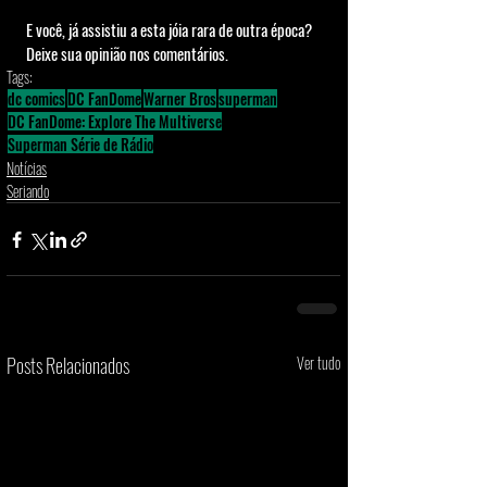
E você, já assistiu a esta jóia rara de outra época? 
Deixe sua opinião nos comentários.
Tags:
dc comics
DC FanDome
Warner Bros
superman
DC FanDome: Explore The Multiverse
Superman Série de Rádio
Notícias
Seriando
Posts Relacionados
Ver tudo