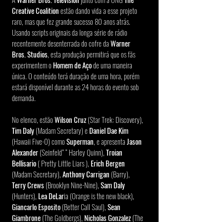
Creative Coalition
 estão dando vida a esse projeto 
raro, mas que fez grande sucesso 80 anos atrás. 
Usando scripts originais da longa série de rádio 
recentemente desenterrada do cofre da 
Warner 
Bros. Studios
, esta produção permitirá que os fãs 
experimentem o 
Homem de Aço
 de uma maneira 
única. O conteúdo terá duração de uma hora, porém 
estará disponível durante as 24 horas do evento sob 
demanda.
No elenco, estão 
Wilson Cruz
 (Star Trek: Discovery), 
Tim Daly
 (Madam Secretary) e
 Daniel Dae Kim 
(Hawaii Five-0) como 
Superman
, e apresenta
 Jason 
Alexander 
(Seinfeld” “ Harley Quinn), 
Troian 
Bellisario
 ( Pretty Little Liars ), 
Erich Bergen
(Madam Secretary), 
Anthony Carrigan
 (Barry), 
Terry Crews 
(Brooklyn Nine-Nine), 
Sam Daly 
(Hunters), 
Lea DeLar
ia (Orange is the new black), 
Giancarlo Esposito
 (Better Call Saul), 
Sean 
Giambrone
 (The Goldbergs), 
Nicholas Gonzalez
 (The 