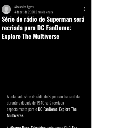
Alexandre Agassi
4 de set. de 2020
2 min de leitura
Série de rádio de Superman será
recriada para DC FanDome:
Explore The Multiverse
A aclamada série de rádio do Superman transmitida 
durante a década de 1940 será recriada 
especialmente para o
 DC FanDome: Explore The 
Multiverse
.
A 
Warner Bros. Television
 junto com a ONG 
The 