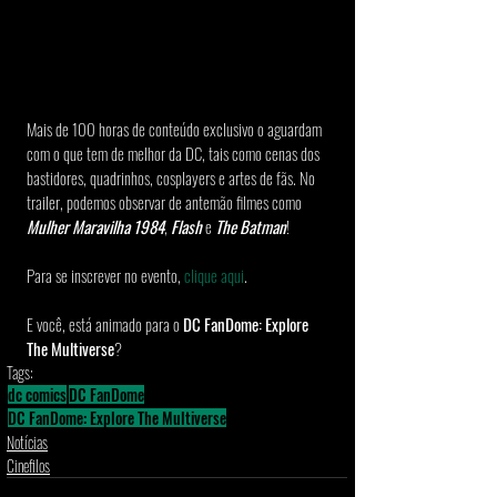
Mais de 100 horas de conteúdo exclusivo o aguardam 
com o que tem de melhor da DC, tais como cenas dos 
bastidores, quadrinhos, cosplayers e artes de fãs. No 
trailer, podemos observar de antemão filmes como 
Mulher Maravilha 1984
, 
Flash 
e 
The Batman
!
Para se inscrever no evento, 
clique aqui
.
E você, está animado para o 
DC FanDome: Explore 
The Multiverse
?
Tags:
dc comics
DC FanDome
DC FanDome: Explore The Multiverse
Notícias
Cinefilos