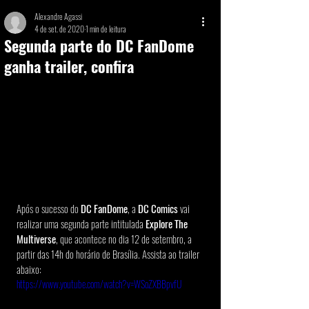
Alexandre Agassi
4 de set. de 2020
1 min de leitura
Segunda parte do DC FanDome
ganha trailer, confira
Após o sucesso do 
DC FanDome
, a 
DC Comics 
vai 
realizar uma segunda parte intitulada 
Explore The 
Multiverse
, que acontece no dia 12 de setembro, a 
partir das 14h do horário de Brasília. Assista ao trailer 
abaixo:
https://www.youtube.com/watch?v=WSoZXBBpvfU