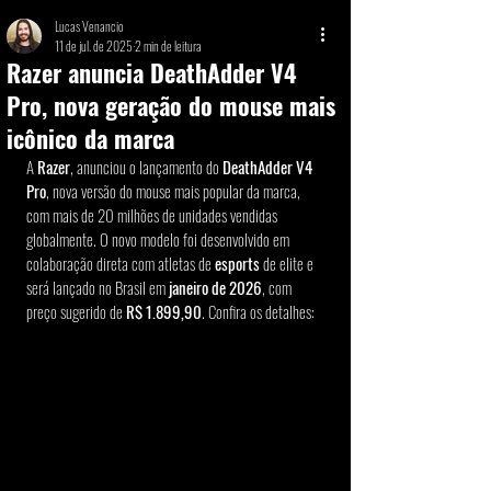
Lucas Venancio
11 de jul. de 2025
2 min de leitura
Razer anuncia DeathAdder V4
Pro, nova geração do mouse mais
icônico da marca
A 
Razer
, anunciou o lançamento do 
DeathAdder V4 
Pro
, nova versão do mouse mais popular da marca, 
com mais de 20 milhões de unidades vendidas 
globalmente. O novo modelo foi desenvolvido em 
colaboração direta com atletas de
 esports
 de elite e 
será lançado no Brasil em 
janeiro de 2026
, com 
preço sugerido de 
R$ 1.899,90
. Confira os detalhes: