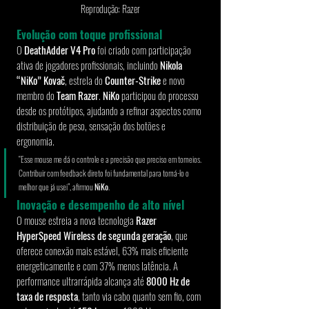
Reprodução: Razer
Evolução com toque profissional
O 
DeathAdder V4 Pro
 foi criado com participação 
ativa de jogadores profissionais, incluindo 
Nikola 
“NiKo” Kovač
, estrela do 
Counter-Strike 
e novo 
membro do 
Team Razer
. 
NiKo 
participou do processo 
desde os protótipos, ajudando a refinar aspectos como 
distribuição de peso, sensação dos botões e 
ergonomia.
“Esse mouse me dá o controle e a precisão que preciso em torneios. 
Contribuir com feedback direto foi fundamental para torná-lo o 
melhor que já usei”, afirmou 
NiKo
.
Inovação e desempenho de alto nível
O mouse estreia a nova tecnologia 
Razer 
HyperSpeed Wireless de segunda geração
, que 
oferece conexão mais estável, 63% mais eficiente 
energeticamente e com 37% menos latência. A 
performance ultrarrápida alcança até 
8000 Hz de 
taxa de resposta
, tanto via cabo quanto sem fio, com 