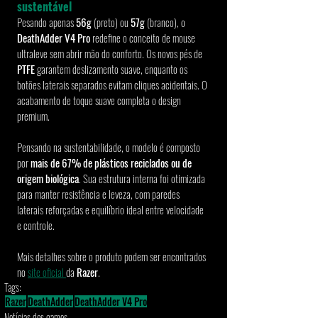
sustentável
Pesando apenas 
56g
 (preto) ou 
57g
 (branco), o 
DeathAdder V4 Pro
 redefine o conceito de mouse 
ultraleve sem abrir mão do conforto. Os novos pés de 
PTFE
 garantem deslizamento suave, enquanto os 
botões laterais separados evitam cliques acidentais. O 
acabamento de toque suave completa o design 
premium.
Pensando na sustentabilidade, o modelo é composto 
por 
mais de 67% de plásticos reciclados ou de 
origem biológica
. Sua estrutura interna foi otimizada 
para manter resistência e leveza, com paredes 
laterais reforçadas e equilíbrio ideal entre velocidade 
e controle.
Mais detalhes sobre o produto podem ser encontrados 
no 
site oficial 
da 
Razer
.
Tags:
Razer
DeathAdder
DeathAdder V4 Pro
Notícias dos games