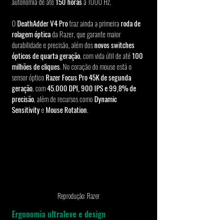
autonomia de até 
150 horas
 a 1000 Hz.
O 
DeathAdder V4 Pro
 traz ainda a primeira 
roda de 
rolagem óptica
 da Razer, que garante maior 
durabilidade e precisão, além dos 
novos switches 
ópticos de quarta geração
, com vida útil de até 
100 
milhões de cliques
. No coração do mouse está o 
sensor óptico 
Razer Focus Pro 45K de segunda 
geração
, com 
45.000 DPI, 900 IPS e 99,8% de 
precisão
, além de recursos como 
Dynamic 
Sensitivity
 e 
Mouse Rotation
.
Reprodução: Razer
Ergonomia ultraleve e design 