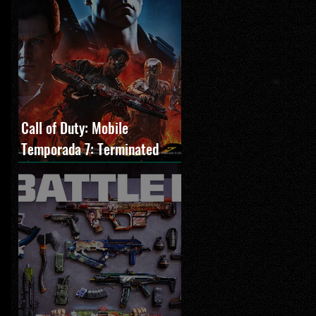
Call of Duty: Mobile
Temporada 7: Terminated
estreia com O Exterminador
do Futuro 2, novos modos e
Cronen Squall