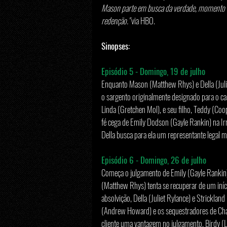
Mason parte em busca da verdade, momento e
redenção."
 via HBO. 
Sinopses:
Episódio 5 - Domingo, 19 de julho
Enquanto Mason (Matthew Rhys) e Della (Juli
o sargento originalmente designado para o ca
Linda (Gretchen Mol), e seu filho, Teddy (Coo
fé cega de Emily Dodson (Gayle Rankin) na Ir
Della busca para ela um representante legal 
Episódio 6 - Domingo, 26 de julho
Começa o julgamento de Emily (Gayle Rankin
(Matthew Rhys) tenta se recuperar de um iníc
absolvição, Della (Juliet Rylance) e Strickla
(Andrew Howard) e os sequestradores de Charl
cliente uma vantagem no julgamento. Birdy (Lil