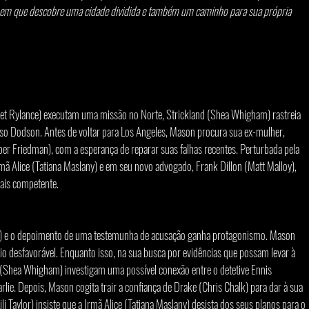
m que descobre uma cidade dividida e também um caminho para sua própria 
et Rylance) executam uma missão no Norte, Strickland (Shea Whigham) rastreia 
so Dodson. Antes de voltar para Los Angeles, Mason procura sua ex-mulher, 
per Friedman), com a esperança de reparar suas falhas recentes. Perturbada pela 
mã Alice (Tatiana Maslany) e em seu novo advogado, Frank Dillon (Matt Malloy), 
mais competente.
) e o depoimento de uma testemunha de acusação ganha protagonismo. Mason 
io desfavorável. Enquanto isso, na sua busca por evidências que possam levar à 
nd (Shea Whigham) investigam uma possível conexão entre o detetive Ennis 
ie. Depois, Mason cogita trair a confiança de Drake (Chris Chalk) para dar à sua 
i Taylor) insiste que a Irmã Alice (Tatiana Maslany) desista dos seus planos para o 