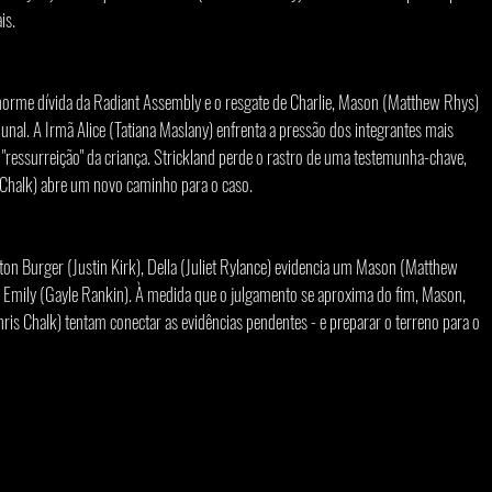
is.
norme dívida da Radiant Assembly e o resgate de Charlie, Mason (Matthew Rhys) 
unal. A Irmã Alice (Tatiana Maslany) enfrenta a pressão dos integrantes mais 
"ressurreição" da criança. Strickland perde o rastro de uma testemunha-chave, 
 Chalk) abre um novo caminho para o caso.
ton Burger (Justin Kirk), Della (Juliet Rylance) evidencia um Mason (Matthew 
 Emily (Gayle Rankin). À medida que o julgamento se aproxima do fim, Mason, 
is Chalk) tentam conectar as evidências pendentes - e preparar o terreno para o 