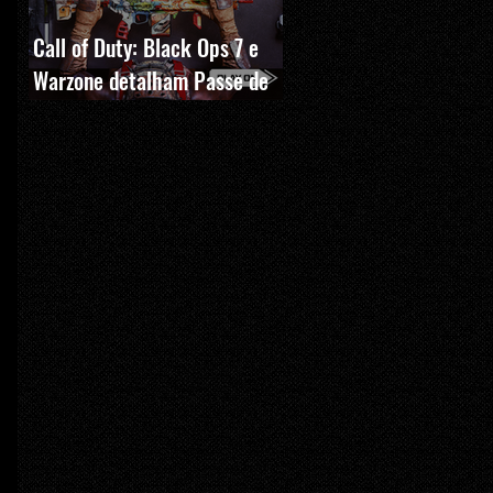
Call of Duty: Black Ops 7 e
Warzone detalham Passe de
Batalha, BlackCell e novas
recompensas da Temporada 5