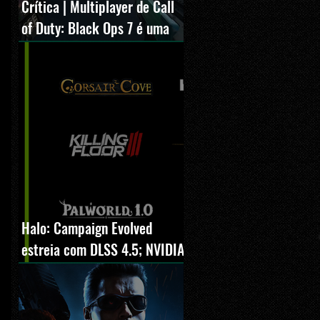
Crítica | Multiplayer de Call
of Duty: Black Ops 7 é uma
experiência positiva,
divertida e viciante
Halo: Campaign Evolved
estreia com DLSS 4.5; NVIDIA
lança novo GeForce Game
Ready Driver para grandes
lançamentos