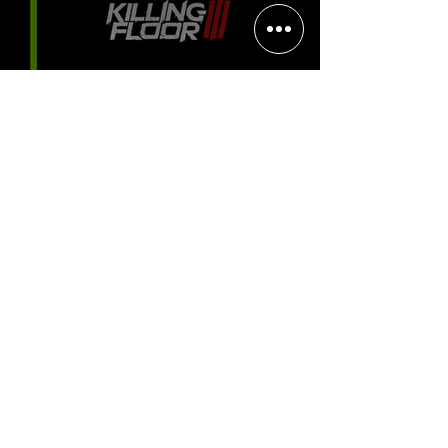
Halo: Campaign Evolved estreia
com DLSS 4.5; NVIDIA lança novo
GeForce Game Ready Driver para
grandes lançamentos