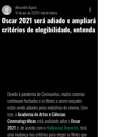
Alexandre Agassi
15 de jun. de 2020
1 min de leitura
Oscar 2021 será adiado e ampliará
critérios de elegibilidade, entenda
Devido à pandemia do Coronavírus, muitos cinemas 
continuam fechados e os filmes a serem lançados 
estão sendo adiados pelas indústrias de cinema. Com 
isso, a
 Academia de Artes e Ciências 
Cinematográficas 
está avaliando adiar o 
Oscar 
2021
 e, de acordo com o 
Hollywood Reporter
, terá 
uma mudança nos critérios para eleger os filmes que 