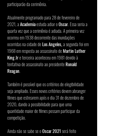
participarão da cerimônia.
Atualmente programado para 28 de fevereiro de 
2021, a 
Academia
 estuda adiar o 
Oscar
. Essa seria a 
quarta vez que a cerimônia é adiada. A primeira vez 
ocorreu em 1938 decorrente das inundações 
ocorridas na cidade de 
Los Angeles,
 a segunda foi em 
1968 em resposta ao assassinato de 
Martin Luther 
King Jr
 e terceira aconteceu em 1981 devido à 
tentativa de assassinato ao presidente 
Ronald 
Reagan
.
Também é possível que os critérios de elegibilidade 
seja ampliado. Esses novos critérios devem abranger 
filmes que estrearem após o dia 31 de dezembro de 
2020, dando a possibilidade para que uma 
quantidade maior de filmes possam participar da 
competição.
Ainda não se sabe se o 
Oscar 2021 
será feito 