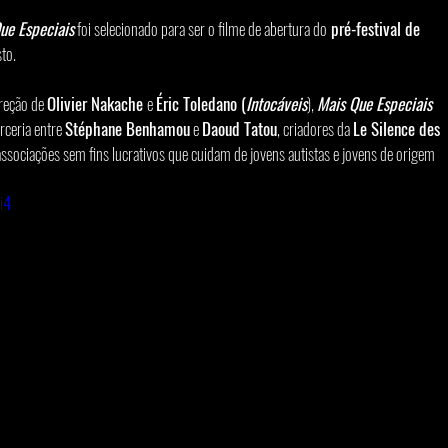
ue Especiais
 foi selecionado para ser o filme de abertura do
 pré-festival de 
to.
ireção de 
Olivier Nakache 
e 
Éric Toledano (
Intocáveis
), 
Mais Que Especiais 
rceria entre 
Stéphane Benhamou
 e 
Daoud Tatou
, criadores da 
Le Silence des 
ssociações sem fins lucrativos que cuidam de jovens autistas e jovens de origem 
i4