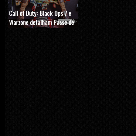
Call of Duty: Black Ops 7 e
Warzone detalham Passe de
Batalha, BlackCell e novas
recompensas da Temporada 5