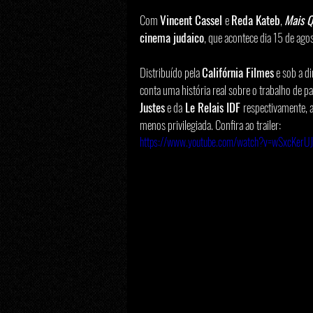
Com 
Vincent Cassel 
e 
Reda Kateb
, 
Mais Q
cinema judaico
, que acontece dia 15 de agos
Distribuído pela 
Califórnia Filmes
 e sob a d
conta uma história real sobre o trabalho de pa
Justes
 e da
 Le Relais IDF 
respectivamente, a
menos privilegiada. Confira ao trailer: 
https://www.youtube.com/watch?v=wSxcKerUJ