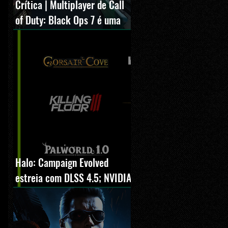
Crítica | Multiplayer de Call
of Duty: Black Ops 7 é uma
experiência positiva,
divertida e viciante
Halo: Campaign Evolved
estreia com DLSS 4.5; NVIDIA
lança novo GeForce Game
Ready Driver para grandes
lançamentos