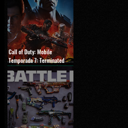
Call of Duty: Mobile
Temporada 7: Terminated
estreia com O Exterminador
do Futuro 2, novos modos e
Cronen Squall