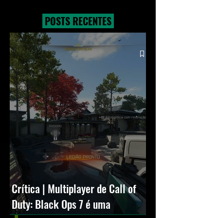
Tom Hardy no simbionte
conta com Mad Ma
POSTS RECENTES
Crítica | Multiplayer de Call of
Duty: Black Ops 7 é uma