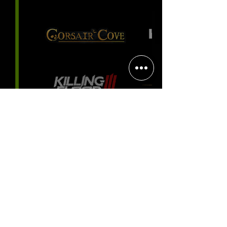
experiência positiva, divertida e
viciante
Halo: Campaign Evolved estreia
com DLSS 4.5; NVIDIA lança novo
GeForce Game Ready Driver para
grandes lançamentos