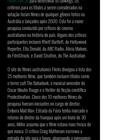
Flicks.com.au
 para determinar os rankings. Os 
critérios para os títulos a serem considerados na 
votação foram filmes de qualquer gênero feitos na 
Austrália e lançados após 2000. Esta foi a maior 
pesquisa conduzida por críticos de cinema 
australianos na história do país. Alguns dos críticos 
participantes incluem Rhett Bartlett, do Hollywood 
Reporter, Ella Donald, da ABC Radio, Alicia Malone, 
do FilmStruck, e David Stratton, do The Australian.
O site de filmes australianos Flicks divulgou a lista dos 
25 melhores filme, que também incluem títulos como 
o terror cult The Babadook, o musical vencedor do 
Oscar Moulin Rouge e o thriller de ficção científica 
Predestination. Cinco dos 10 melhores filmes da 
pesquisa tiveram iniciantes no cargo de diretor. 
Embora Mad Max: Estrada da Fúria tenha marcado o 
retorno do diretor da franquia após um hiato de 30 
anos, Miller assumiu que o filme estava mais fresco do 
que nunca. O crítico Craig Mathieson escreveu a 
entrada do site para o longa, observando a mensagem 