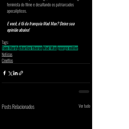
feminista do filme e desafiando os patriarcados 
apocalípticos.
E você, é fã da franquia Mad Max? Deixe sua 
opinião abaixo!
Tags:
Tom Hardy
charlize theron
Mad Max
george miller
Notícias
Cinefilos
Posts Relacionados
Ver tudo