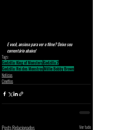
E você, ansioso para ver o filme? Deixe seu 
comentário abaixo!
Tags:
Godzilla: King of Monsters
Godzilla 2
Godzilla: Rei dos Monstros
Millie Bobby Brown
Notícias
Cinefilos
Posts Relacionados
Ver tudo