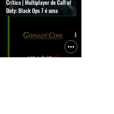
Crítica | Multiplayer de Call of
Duty: Black Ops 7 é uma
experiência positiva, divertida e
viciante
Halo: Campaign Evolved estreia
com DLSS 4.5; NVIDIA lança novo