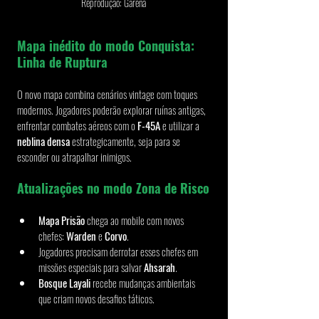
Reprodução: Garena
Mapa inédito do modo Conquista: 
Linha de Ruptura
O novo mapa combina cenários vintage com toques 
modernos. Jogadores poderão explorar ruínas antigas, 
enfrentar combates aéreos com o 
F-45A
 e utilizar a 
neblina densa
 estrategicamente, seja para se 
esconder ou atrapalhar inimigos.
Atualizações no modo Zona de Risco
Mapa Prisão
 chega ao mobile com novos 
chefes: 
Warden
 e 
Corvo
.
Jogadores precisam derrotar esses chefes em 
missões especiais para salvar 
Ahsarah
.
Bosque Layali
 recebe mudanças ambientais 
que criam novos desafios táticos.