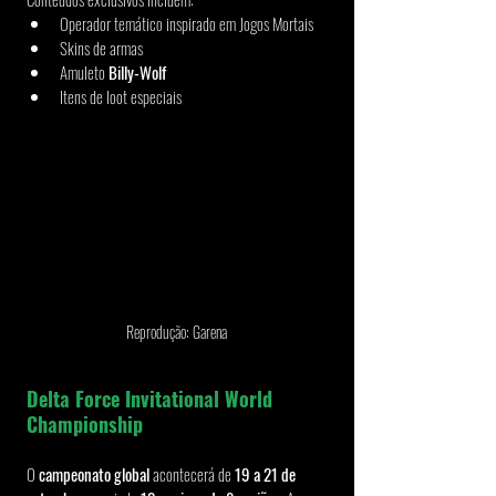
Operador temático inspirado em Jogos Mortais
Skins de armas
Amuleto 
Billy-Wolf
Itens de loot especiais
Reprodução: Garena
Delta Force Invitational World 
Championship
O 
campeonato global
 acontecerá de 
19 a 21 de 