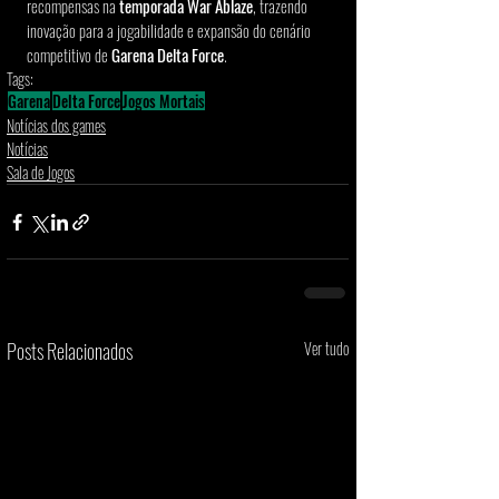
recompensas na 
temporada War Ablaze
, trazendo 
inovação para a jogabilidade e expansão do cenário 
competitivo de
 Garena Delta Force
.
Tags:
Garena
Delta Force
Jogos Mortais
Notícias dos games
Notícias
Sala de Jogos
Posts Relacionados
Ver tudo