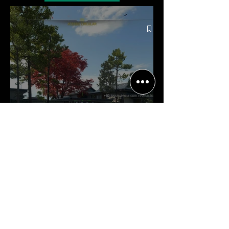
Crítica | Multiplayer de Call of
Duty: Black Ops 7 é uma
experiência positiva, divertida e
viciante