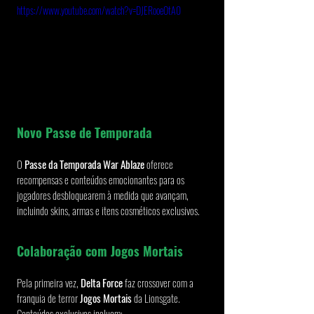
https://www.youtube.com/watch?v=DJERooeOtA0
Novo Passe de Temporada
O 
Passe da Temporada War Ablaze
 oferece 
recompensas e conteúdos emocionantes para os 
jogadores desbloquearem à medida que avançam, 
incluindo skins, armas e itens cosméticos exclusivos.
Colaboração com Jogos Mortais
Pela primeira vez, 
Delta Force
 faz crossover com a 
franquia de terror 
Jogos Mortais
 da Lionsgate. 
Conteúdos exclusivos incluem: