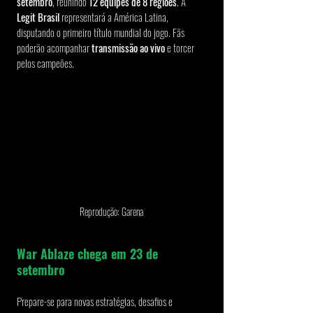
setembro
, reunindo 
12 equipes de 8 regiões
. A 
Legit Brasil
 representará a América Latina, 
disputando o primeiro título mundial do jogo. Fãs 
poderão acompanhar 
transmissão ao vivo
 e torcer 
pelos campeões.
Reprodução: Garena
War Ablaze chega em 23 de 
setembro
Prepare-se para novas estratégias, desafios e 