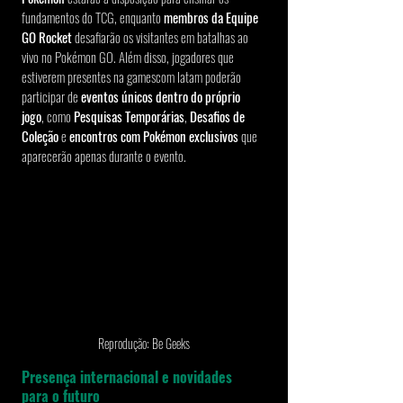
fundamentos do TCG, enquanto 
membros da Equipe 
GO Rocket
 desafiarão os visitantes em batalhas ao 
vivo no Pokémon GO. Além disso, jogadores que 
estiverem presentes na gamescom latam poderão 
participar de 
eventos únicos dentro do próprio 
jogo
, como 
Pesquisas Temporárias
, 
Desafios de 
Coleção
 e 
encontros com Pokémon exclusivos
 que 
aparecerão apenas durante o evento.
Reprodução: Be Geeks
Presença internacional e novidades 
para o futuro