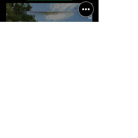
Crítica | Multiplayer de Call of
Duty: Black Ops 7 é uma
experiência positiva, divertida e
viciante