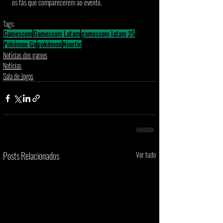
os fãs que comparecerem ao evento.
Tags:
Gamescom
Gamescom Latam
gamescom latam 25
Pokémon Go
pokémon
Niantic
Notícias dos games
Notícias
Sala de Jogos
Posts Relacionados
Ver tudo