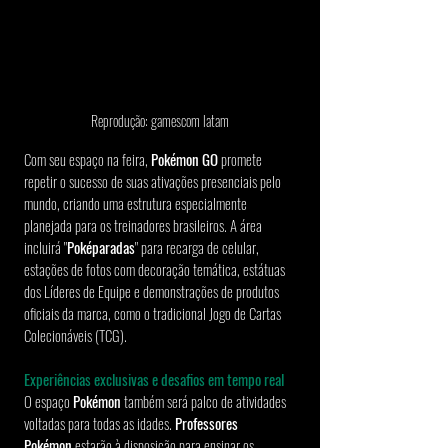
Reprodução: gamescom latam
Com seu espaço na feira, 
Pokémon GO
 promete 
repetir o sucesso de suas ativações presenciais pelo 
mundo, criando uma estrutura especialmente 
planejada para os treinadores brasileiros. A área 
incluirá "
Poképaradas
" para recarga de celular, 
estações de fotos com decoração temática, estátuas 
dos Líderes de Equipe e demonstrações de produtos 
oficiais da marca, como o tradicional Jogo de Cartas 
Colecionáveis (TCG).
Experiências exclusivas e desafios em tempo real
O espaço 
Pokémon 
também será palco de atividades 
voltadas para todas as idades. 
Professores 
Pokémon
 estarão à disposição para ensinar os 