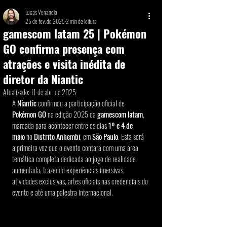
Lucas Venancio
25 de fev. de 2025
2 min de leitura
gamescom latam 25 | Pokémon
GO confirma presença com
atrações e visita inédita de
diretor da Niantic
Atualizado:
11 de abr. de 2025
A 
Niantic
 confirmou a participação oficial de 
Pokémon GO
 na edição 2025 da 
gamescom latam
, 
marcada para acontecer entre os dias 
1º e 4 de 
maio
 no 
Distrito Anhembi
, em 
São Paulo
. Esta será 
a primeira vez que o evento contará com uma área 
temática completa dedicada ao jogo de realidade 
aumentada, trazendo experiências imersivas, 
atividades exclusivas, artes oficiais nas credenciais do 
evento e até uma palestra internacional.