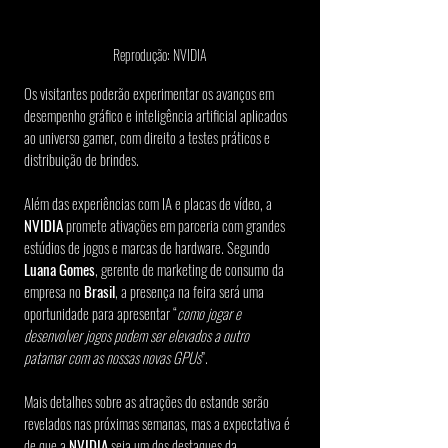
Reprodução: NVIDIA
Os visitantes poderão experimentar os avanços em 
desempenho gráfico e inteligência artificial aplicados 
ao universo gamer, com direito a testes práticos e 
distribuição de brindes.
Além das experiências com IA e placas de vídeo, a
NVIDIA
 promete ativações em parceria com grandes 
estúdios de jogos e marcas de hardware. Segundo 
Luana Gomes
, gerente de marketing de consumo da 
empresa no 
Brasil
, a presença na feira será uma 
oportunidade para apresentar “
como jogar e 
desenvolver jogos podem ser elevados a outro 
patamar com as nossas novas GPUs
”.
Mais detalhes sobre as atrações do estande serão 
revelados nas próximas semanas, mas a expectativa é 
de que a 
NVIDIA
 seja um dos destaques da 