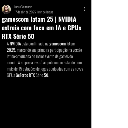
Lucas Venancio
17 de abr. de 2025
1 min de leitura
gamescom latam 25 | NVIDIA
estreia com foco em IA e GPUs
RTX Série 50
A 
NVIDIA
 está confirmada na 
gamescom latam 
2025
, marcando sua primeira participação na versão 
latino-americana do maior evento de games do 
mundo. A empresa levará ao público um estande com 
mais de 15 estações de jogos equipadas com as novas 
GPUs 
GeForce RTX
 Série 
50
. 