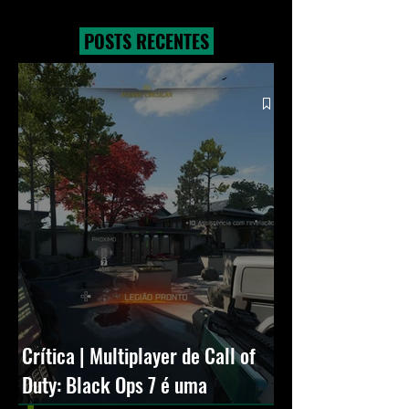
também um showcase que
Pikachu, um balão
destacará jogos latino-
equipe Go Rocket 
POSTS RECENTES
americanos
experiências imper
Crítica | Multiplayer de Call of
Duty: Black Ops 7 é uma