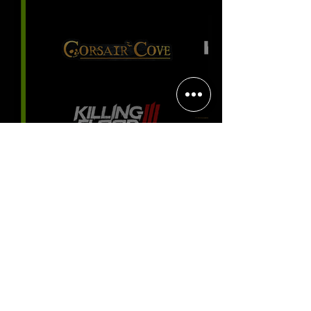
experiência positiva, divertida e
viciante
Halo: Campaign Evolved estreia
com DLSS 4.5; NVIDIA lança novo
GeForce Game Ready Driver para
grandes lançamentos