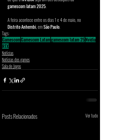
gamescom latam 2025
.
A feira acontece entre os dias 1 e 4 de maio, no 
Distrito Anhembi
, em 
São Paulo
.
Tags:
Gamescom
Gamescom Latam
gamescom latam 25
Nvidia
RTX
Notícias
Notícias dos games
Sala de Jogos
Posts Relacionados
Ver tudo