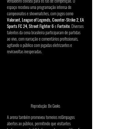
verdadeiro coliseu para os fãs de competição. O 
espaço recebeu uma programação intensa de 
campeonatos e showmatches, com jogos como 
Valorant, League of Legends, Counter-Strike 2, EA 
Sports FC 24, Street Fighter 6
 e 
Fortnite
. Diversos 
talentos da cena brasileira participaram de partidas 
ao vivo, com narração e comentários profissionais, 
agitando o público com jogadas eletrizantes e 
reviravoltas inesperadas.
Reprodução: Be Geeks 
A arena também promoveu torneios relâmpagos 
abertos ao público, permitindo que visitantes 