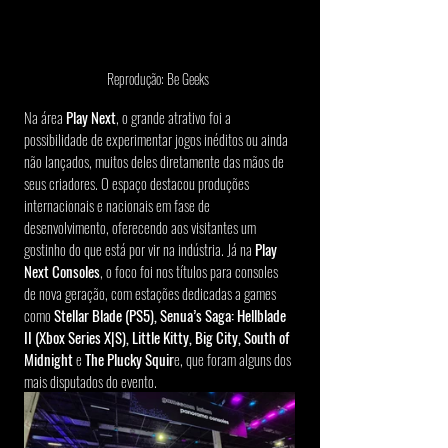
Reprodução: Be Geeks 
Na área 
Play Next
, o grande atrativo foi a 
possibilidade de experimentar jogos inéditos ou ainda 
não lançados, muitos deles diretamente das mãos de 
seus criadores. O espaço destacou produções 
internacionais e nacionais em fase de 
desenvolvimento, oferecendo aos visitantes um 
gostinho do que está por vir na indústria. Já na 
Play 
Next Consoles
, o foco foi nos títulos para consoles 
de nova geração, com estações dedicadas a games 
como 
Stellar Blade (PS5), Senua’s Saga: Hellblade 
II (Xbox Series X|S), Little Kitty, Big City, South of 
Midnight 
e 
The Plucky Squir
e, que foram alguns dos 
mais disputados do evento.