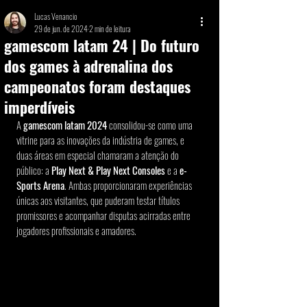
Lucas Venancio
29 de jun. de 2024
2 min de leitura
gamescom latam 24 | Do futuro
dos games à adrenalina dos
campeonatos foram destaques
imperdíveis
A 
gamescom latam 2024
 consolidou-se como uma 
vitrine para as inovações da indústria de games, e 
duas áreas em especial chamaram a atenção do 
público: a 
Play Next & Play Next Consoles
 e a 
e-
Sports Arena
. Ambas proporcionaram experiências 
únicas aos visitantes, que puderam testar títulos 
promissores e acompanhar disputas acirradas entre 
jogadores profissionais e amadores.