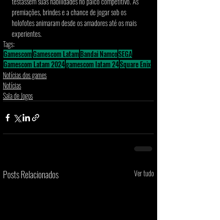
testassem suas habilidades no palco competitivo. As 
premiações, brindes e a chance de jogar sob os 
holofotes animaram desde os amadores até os mais 
experientes.
Tags:
Gamescom
Gamescom Latam
Bandai Namco
SEGA
Gamescom Latam 2024
gamescom latam 24
Square Enix
Notícias dos games
Notícias
Sala de Jogos
Posts Relacionados
Ver tudo