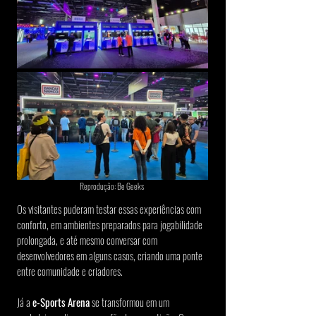
Reprodução: Be Geeks 
Os visitantes puderam testar essas experiências com 
conforto, em ambientes preparados para jogabilidade 
prolongada, e até mesmo conversar com 
desenvolvedores em alguns casos, criando uma ponte 
entre comunidade e criadores.
Já a 
e-Sports Arena
 se transformou em um 