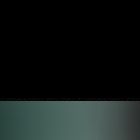
stúdios;
Bad Robot está em "negociações finais"
para parceria com WarnerMedia