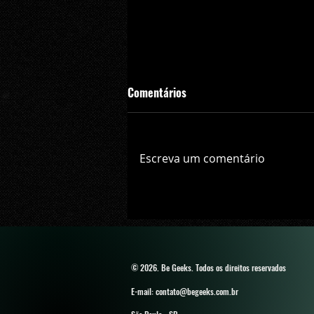
Comentários
Escreva um comentário
HBO Max terá filmes de outros e
além da Warner Bros
© 2026. Be Geeks
. Todos os direitos reservados
E-mail: contato@begeeks.com.br