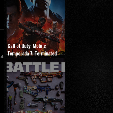
Call of Duty: Mobile
Temporada 7: Terminated
tudo
estreia com O Exterminador
do Futuro 2, novos modos e
Cronen Squall