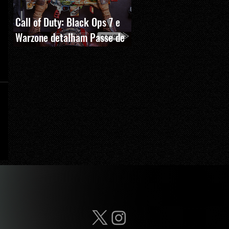
Call of Duty: Black Ops 7 e
Warzone detalham Passe de
Batalha, BlackCell e novas
recompensas da Temporada 5