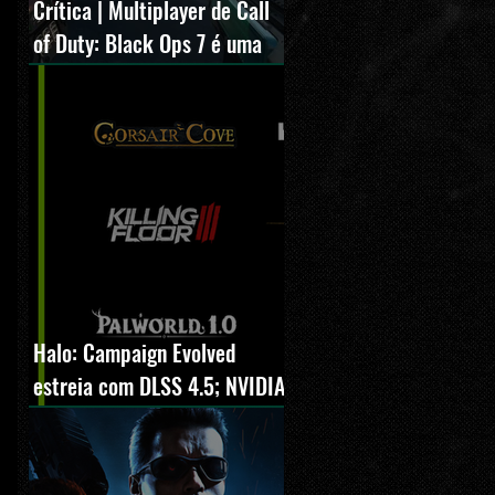
Crítica | Multiplayer de Call
of Duty: Black Ops 7 é uma
experiência positiva,
divertida e viciante
Halo: Campaign Evolved
estreia com DLSS 4.5; NVIDIA
lança novo GeForce Game
Ready Driver para grandes
lançamentos