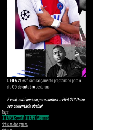
O 
FIFA 21 
está com lançamento programado para o 
dia
 09 de outubro 
deste ano.
E você, está ansioso para conferir o FIFA 21? Deixe 
seu comentário abaixo!
Tags:
FIFA
EA Sports
FIFA 21
Mbappé
Notícias dos games