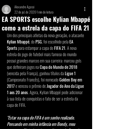
Alexandre Agassi
22 de jul. de 2020
1 min de leitura
EA SPORTS escolhe Kylian Mbappé
como a estrela da capa do FIFA 21
Um dos principais atletas da nova geração, o atacante 
Kylian Mbappé
, do 
PSG
, foi escolhido pela 
EA 
Sports
 para estampar a capa do 
FIFA 21
. A nova 
estrela do jogo de futebol mais famoso do mundo 
possui grandes marcos em sua carreira: marcou gols 
que definiram jogos na 
Copa do Mundo de 2018
(vencida pela França), ganhou títulos da 
Ligue 1
(Campeonato Francês), foi nomeado 
Golden Boy em 
2017
 e venceu o prêmio de
 Jogador do Ano da Ligue 
1 aos 20 anos
. Agora, Kylian Mbappé pode adicionar 
à sua lista de conquistas o fato de ser a estrela da 
capa de FIFA.
"Estar na capa do FIFA é um sonho realizado. 
Pensando em minha infância em Bondy, meu 