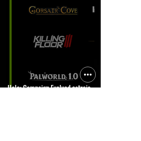
Halo: Campaign Evolved estreia
com DLSS 4.5; NVIDIA lança novo
GeForce Game Ready Driver para
grandes lançamentos