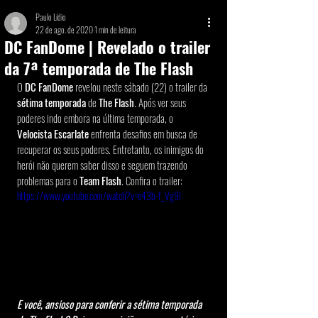
Paulo Lídio
22 de ago. de 2020
1 min de leitura
DC FanDome | Revelado o trailer
da 7ª temporada de The Flash
O 
DC FanDome
 revelou neste sábado (22) o trailer da 
sétima temporada
 de 
The Flash
. Após ver seus 
poderes indo embora na última temporada, o 
Velocista Escarlate
 enfrenta desafios em busca de 
recuperar os seus poderes. Entretanto, os inimigos do 
herói não querem saber disso e seguem trazendo 
problemas para o 
Team Flash
. Confira o trailer:
https://www.youtube.com/watch?v=e43b-f_Vg9I
E você, ansioso para conferir a sétima temporada 