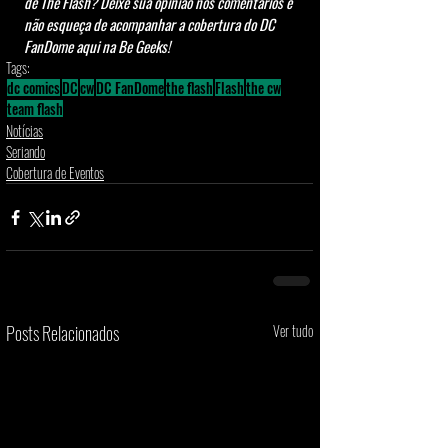
de The Flash? Deixe sua opinião nos comentários e 
não esqueça de acompanhar a cobertura do DC 
FanDome aqui na Be Geeks!
Tags:
dc comics
DC
cw
DC FanDome
the flash
Flash
the cw
team flash
Notícias
Seriando
Cobertura de Eventos
Posts Relacionados
Ver tudo