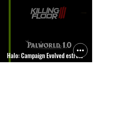
Halo: Campaign Evolved estreia
com DLSS 4.5; NVIDIA lança novo
GeForce Game Ready Driver para
grandes lançamentos