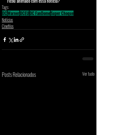
Ficou animado com essa noticia? 
Tags:
DC
Warner
DCEU
DC FanDome
Super Choque
Notícias
Cinefilos
Posts Relacionados
Ver tudo