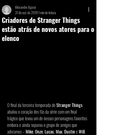
Alexandre Agassi
31 de out. de 2019
1 min de leitura
Criadores de Stranger Things
estão atrás de novos atores para o
elenco
O final da terceira temporada de 
Stranger Things
abalou o coração dos fãs da série com um final 
trágico que levou um de nossos personagens favoritos 
embora e ainda separou o grupo de amigos que 
adoramos – 
Mike
, 
Onze
, 
Lucas
, 
Max
, 
Dustin 
e 
Will
. 