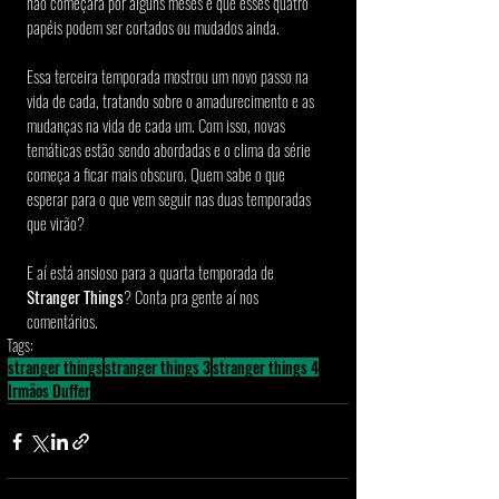
não começará por alguns meses e que esses quatro 
papéis podem ser cortados ou mudados ainda.
Essa terceira temporada mostrou um novo passo na 
vida de cada, tratando sobre o amadurecimento e as 
mudanças na vida de cada um. Com isso, novas 
temáticas estão sendo abordadas e o clima da série 
começa a ficar mais obscuro. Quem sabe o que 
esperar para o que vem seguir nas duas temporadas 
que virão?
E aí está ansioso para a quarta temporada de 
Stranger Things
? Conta pra gente aí nos 
comentários.
Tags:
stranger things
stranger things 3
stranger things 4
Irmãos Duffer