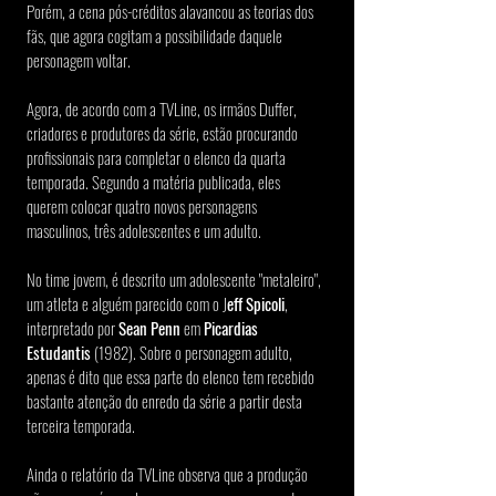
Porém, a cena pós-créditos alavancou as teorias dos 
fãs, que agora cogitam a possibilidade daquele 
personagem voltar.
Agora, de acordo com a TVLine, os irmãos Duffer, 
criadores e produtores da série, estão procurando 
profissionais para completar o elenco da quarta 
temporada. Segundo a matéria publicada, eles 
querem colocar quatro novos personagens 
masculinos, três adolescentes e um adulto.
No time jovem, é descrito um adolescente "metaleiro", 
um atleta e alguém parecido com o J
eff Spicoli
, 
interpretado por 
Sean Penn
 em 
Picardias 
Estudantis 
(1982). Sobre o personagem adulto, 
apenas é dito que essa parte do elenco tem recebido 
bastante atenção do enredo da série a partir desta 
terceira temporada.
Ainda o relatório da TVLine observa que a produção 