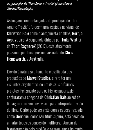
as gravações de 'Thor: Amor e Trovão' (Foto: Marvel 
Studios/Reprodução)
As imagens recém-lançadas da produção de 'Thor: 
Amor e Trovão' oferecem uma espiada no visual de 
Christian Bale
 como o antagonista do filme, 
Gorr
, 
o 
Açougueiro
. A sequência dirigida por 
Taika Waititi 
de 
'Thor: Ragnarok'
 (2017)
,
 está atualmente 
passando por filmagens no país natal de 
Chris 
Hemsworth
, a 
Austrália
.
Devido à natureza altamente classificada das 
produções do 
Marvel Studios
, é raro ter um 
vislumbre significativo de um de seus próximos 
projetos. Felizmente para os fãs, os paparazzis 
capturaram a chegada de 
Christian Bale
 ao set de 
filmagem com seu novo visual para interpretar o vilão 
do filme. O ator pode ser visto com a cabeça raspada 
como 
Gorr
 que, como seu título sugere, está decidido 
a matar todos os deuses do multiverso. Apesar da 
transformação pela qual Bale passou, ainda há muita 