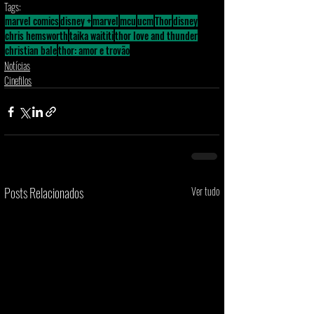
Tags:
marvel comics
disney +
marvel
mcu
ucm
Thor
disney
chris hemsworth
taika waititi
thor love and thunder
christian bale
thor: amor e trovão
Notícias
Cinefilos
Posts Relacionados
Ver tudo