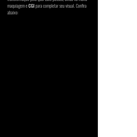
maquiagem e 
CGI
 para completar seu visual. Confira 
abaixo: