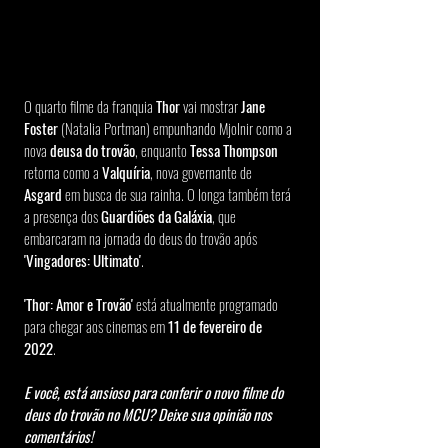
O quarto filme da franquia 
Thor
 vai mostrar 
Jane 
Foster
 (Natalia Portman) empunhando Mjolnir como a 
nova 
deusa do trovão
, enquanto 
Tessa Thompson
retorna como a 
Valquíria
, nova governante de 
Asgard
 em busca de sua rainha. O longa também terá 
a presença dos 
Guardiões da Galáxia
, que 
embarcaram na jornada do deus do trovão após 
'Vingadores: Ultimato'
. 
'Thor: Amor e Trovão'
 está atualmente programado 
para chegar aos cinemas em
 11 de fevereiro de 
2022
.
E você, está ansioso para conferir o novo filme do 
deus do trovão no MCU? Deixe sua opinião nos 
comentários!