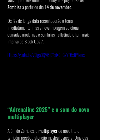
versão promete embalar o lobby dos jogadores de 
Zombies
 a partir do dia 
14 de novembro
.
Os fãs de longa data reconhecerão o tema 
imediatamente, mas a nova mixagem adiciona 
camadas modernas e sombrias, refletindo o tom mais 
intenso de Black Ops 7.
https://youtu.be/vSiga8QV6lE?si=8IIGsYT6xJiYiamx
“Adrenaline 2025” e o som do novo 
multiplayer
Além do Zombies, o 
multiplayer
 do novo título 
também recebeu atenção musical especial.Uma das 