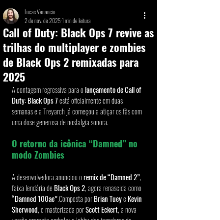
Lucas Venancio
2 de nov. de 2025
1 min de leitura
Call of Duty: Black Ops 7 revive as
trilhas do multiplayer e zombies
de Black Ops 2 remixadas para
2025
A contagem regressiva para o 
lançamento de Call of 
Duty: Black Ops 7
 está oficialmente em duas 
semanas e a Treyarch já começou a atiçar os fãs com 
uma dose generosa de nostalgia sonora.
O retorno da icônica “Damned” no 
modo Zombies
A desenvolvedora anunciou o 
remix de “Damned 2”
, 
faixa lendária de 
Black Ops 2
, agora renascida como 
“Damned 100ae”
.Composta por 
Brian Tuey
 e 
Kevin 
Sherwood
, e masterizada por 
Scott Eckert
, a nova 