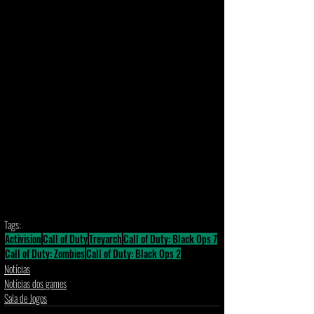
Tags:
Activision
Call of Duty
Treyarch
Call of Duty: Black Ops 7
Call of Duty: Zombies
Call of Duty: Black Ops 2
Notícias
Notícias dos games
Sala de Jogos