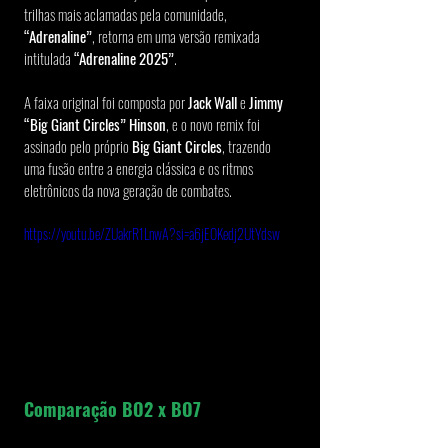
trilhas mais aclamadas pela comunidade, 
“Adrenaline”
, retorna em uma versão remixada 
intitulada 
“Adrenaline 2025”
.
A faixa original foi composta por 
Jack Wall
 e 
Jimmy 
“Big Giant Circles” Hinson
, e o novo remix foi 
assinado pelo próprio 
Big Giant Circles
, trazendo 
uma fusão entre a energia clássica e os ritmos 
eletrônicos da nova geração de combates.
https://youtu.be/ZUakrR1LnwA?si=a6jEOKedj2UtYdsw
Comparação BO2 x BO7