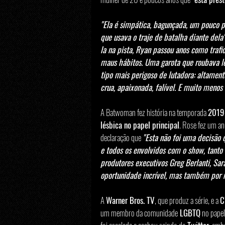
"Ela é simpática, bagunçada, um pouco 
que usava o traje de batalha diante dela
la na pista, Ryan passou anos como traf
maus hábitos. Uma garota que roubava l
tipo mais perigoso de lutadora: altament
crua, apaixonada, falível. E muito menos
A Batwoman fez história na temporada 
2019
lésbica no papel principal
. Rose fez um an
declaração que 
"Esta não foi uma decisão 
e todos os envolvidos com o show, tanto
produtores executivos Greg Berlanti, Sa
oportunidade incrível, mas também por 
A 
Warner Bros. TV
, que produz a série, e a 
um membro da comunidade
 LGBTQ
 no papel