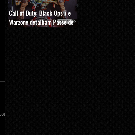
Call of Duty: Black Ops 7 e
Warzone detalham Passe de
Batalha, BlackCell e novas
recompensas da Temporada 5
tudo