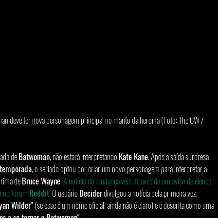
an deve ter nova personagem principal no manto da heroína (Foto: The CW / 
ada de 
Batwoman
, não estará interpretando 
Kate Kane
. Após a saída surpresa 
 temporada
, o seriado optou por criar um novo personagem para interpretar a 
rima de 
Bruce Wayne
. 
A notícia da mudança veio através de um aviso de elenco 
 no fórum 
Reddit
. O usuário 
Decider
 divulgou a notícia pela primeira vez, 
yan Wilder"
 (se esse é um nome oficial, ainda não é claro) e é descrita como uma 
tes a se tornar a Batwoman"
.