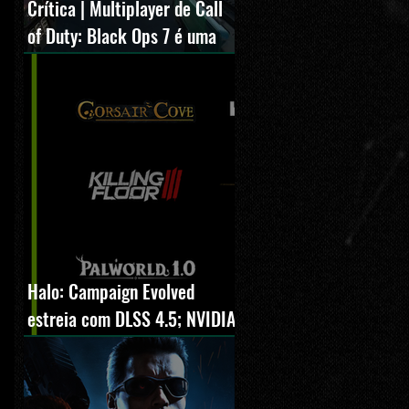
Crítica | Multiplayer de Call
of Duty: Black Ops 7 é uma
experiência positiva,
divertida e viciante
Halo: Campaign Evolved
estreia com DLSS 4.5; NVIDIA
lança novo GeForce Game
Ready Driver para grandes
lançamentos