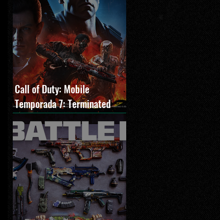
Call of Duty: Mobile
Temporada 7: Terminated
estreia com O Exterminador
do Futuro 2, novos modos e
Cronen Squall