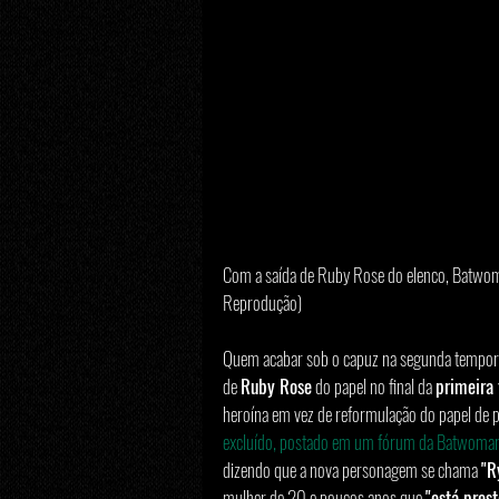
Com a saída de Ruby Rose do elenco, Batwom
Reprodução)
Quem acabar sob o capuz na segunda tempor
de 
Ruby Rose
 do papel no final da 
primeira
heroína em vez de reformulação do papel de p
excluído, postado em um fórum da Batwoman
dizendo que a nova personagem se chama 
"R
mulher de 20 e poucos anos que 
"está pres