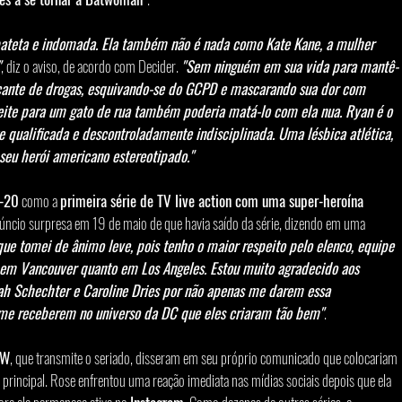
pateta e indomada. Ela também não é nada como Kate Kane, a mulher 
"
, diz o aviso, de acordo com Decider. 
"Sem ninguém em sua vida para mantê-
icante de drogas, esquivando-se do GCPD e mascarando sua dor com 
eite para um gato de rua também poderia matá-lo com ela nua. Ryan é o 
e qualificada e descontroladamente indisciplinada. Uma lésbica atlética, 
 seu herói americano estereotipado."
-20
 como a 
primeira série de TV live action com uma super-heroína 
úncio surpresa em 19 de maio de que havia saído da série, dizendo em uma 
que tomei de ânimo leve, pois tenho o maior respeito pelo elenco, equipe 
 em Vancouver quanto em Los Angeles. Estou muito agradecido aos 
rah Schechter e Caroline Dries por não apenas me darem essa 
me receberem no universo da DC que eles criaram tão bem"
.
CW
, que transmite o seriado, disseram em seu próprio comunicado que colocariam 
 principal. Rose enfrentou uma reação imediata nas mídias sociais depois que ela 