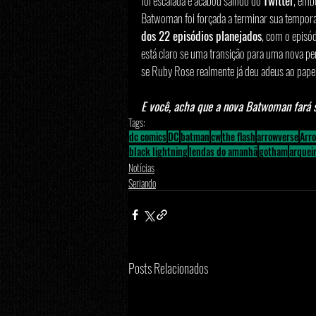
foi escalada e acabou saindo do 
Twitter
, emb
Batwoman foi forçada a terminar sua tempor
dos 22 episódios planejados
, com o episód
está claro se uma transição para uma nova pe
se Ruby Rose realmente já deu adeus ao papel
E você, acha que a nova Batwoman fará s
Tags:
dc comics
DC
batman
cw
the flash
arrowverse
Arr
black lightning
lendas do amanhã
gotham
arquei
Notícias
Seriando
Posts Relacionados