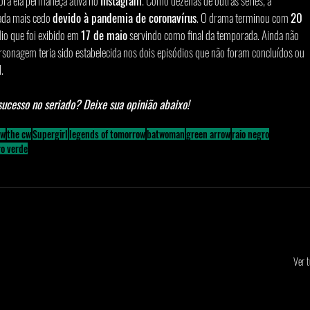
ora ela permaneça ativa no 
Instagram
. Como dezenas de outras séries, a 
ada mais cedo 
devido à pandemia de coronavírus
. O drama terminou com 
20 
io que foi exibido em 
17 de maio
 servindo como final da temporada. Ainda não 
rsonagem teria sido estabelecida nos dois episódios que não foram concluídos ou 
.
ucesso no seriado? Deixe sua opinião abaixo!
ow
the cw
Supergirl
legends of tomorrow
batwoman
green arrow
raio negro
ro verde
Ver 