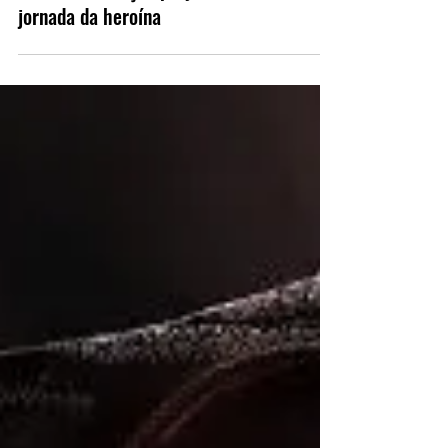
Supergirl – 5ª Temporada |
Crítica: Oscilação prejudica a
jornada da heroína