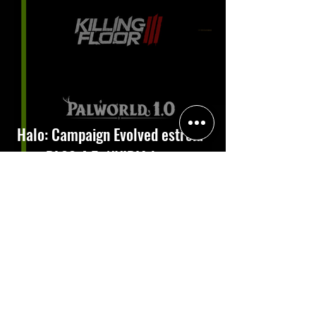
Halo: Campaign Evolved estreia
com DLSS 4.5; NVIDIA lança novo
GeForce Game Ready Driver para
grandes lançamentos