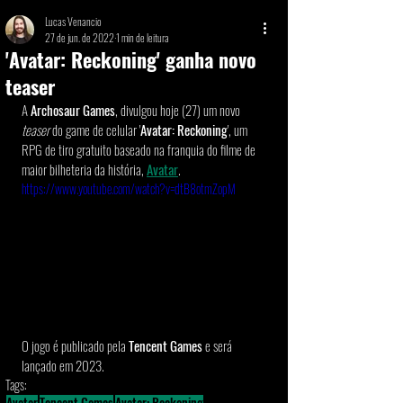
Lucas Venancio
27 de jun. de 2022
1 min de leitura
'Avatar: Reckoning' ganha novo
teaser
A 
Archosaur Games
, divulgou hoje (27) um novo 
teaser
 do game de celular '
Avatar: Reckoning
', um 
RPG de tiro gratuito baseado na franquia do filme de 
maior bilheteria da história, 
Avatar
. 
https://www.youtube.com/watch?v=dtB8otmZopM
O jogo é publicado pela 
Tencent Games
 e será 
lançado em 2023.
Tags:
Avatar
Tencent Games
Avatar: Reckoning