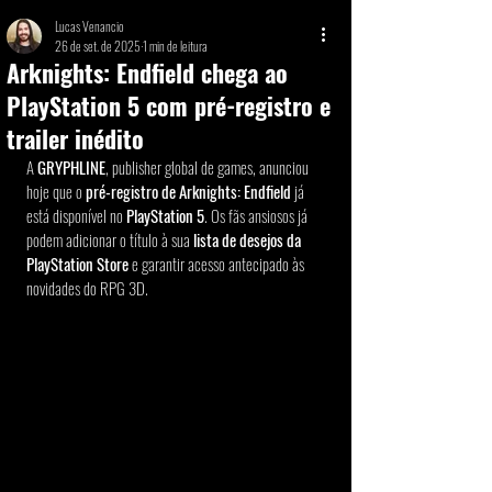
Lucas Venancio
26 de set. de 2025
1 min de leitura
Arknights: Endfield chega ao
PlayStation 5 com pré-registro e
trailer inédito
A 
GRYPHLINE
, publisher global de games, anunciou 
hoje que o 
pré-registro de Arknights: Endfield
 já 
está disponível no 
PlayStation 5
. Os fãs ansiosos já 
podem adicionar o título à sua 
lista de desejos da 
PlayStation Store
 e garantir acesso antecipado às 
novidades do RPG 3D.