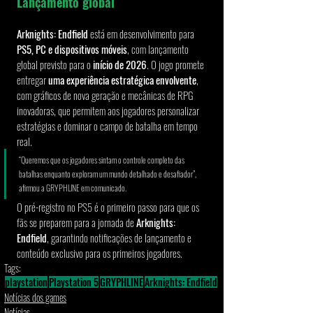
Lançamento global
Arknights: Endfield
 está em desenvolvimento para 
PS5, PC e dispositivos móveis
, com lançamento 
global previsto para o 
início de 2026
. O jogo promete 
entregar 
uma experiência estratégica envolvente
, 
com gráficos de nova geração e mecânicas de RPG 
inovadoras, que permitem aos jogadores personalizar 
estratégias e dominar o campo de batalha em tempo 
real.
“Queremos que os jogadores sintam o controle completo das 
batalhas enquanto exploram um mundo detalhado e desafiador”, 
afirmou a GRYPHLINE em comunicado.
O pré-registro no PS5 é o primeiro passo para que os 
fãs se preparem para a jornada de 
Arknights: 
Endfield
, garantindo notificações de lançamento e 
conteúdo exclusivo para os primeiros jogadores.
Tags:
playstation
Playstation 5
GRYPHLINE
Arknights: Endfield
Notícias dos games
Notícias