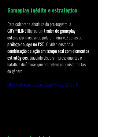
Gameplay inédito e estratégico
Para celebrar a abertura do pré-registro, a 
GRYPHLINE
 liberou um 
trailer de gameplay 
estendido
, mostrando pela primeira vez cenas do 
prólogo do jogo no PS5
. O vídeo destaca a 
combinação de ação em tempo real com elementos 
estratégicos
, trazendo visuais impressionantes e 
batalhas dinâmicas que prometem conquistar os fãs 
do gênero.
https://www.youtube.com/watch?v=2GjOGijE9fM