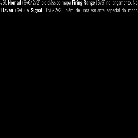
6v6), 
Nomad
 (6v6/2v2) e o clássico mapa 
Firing Range
 (6v6) no lançamento. Na 
 
Haven
 (6v6) e 
Signal 
(6v6/2v2), além de uma variante 