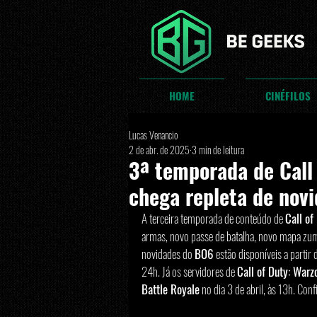
HOME
CINÉFILOS
Lucas Venancio
2 de abr. de 2025
3 min de leitura
3⁠ª temporada de Call
chega repleta de novi
A terceira temporada de conteúdo de 
Call of
armas, novo passe de batalha, novo mapa zumb
novidades do 
BO6
 estão disponíveis a parti
24h. Já os servidores de 
Call of Duty: Warz
Battle Royale
 no dia 3 de abril, às 13h. Conf