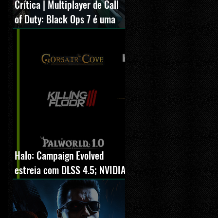
Crítica | Multiplayer de Call
of Duty: Black Ops 7 é uma
experiência positiva,
divertida e viciante
Halo: Campaign Evolved
estreia com DLSS 4.5; NVIDIA
lança novo GeForce Game
Ready Driver para grandes
lançamentos