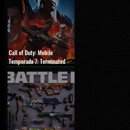
especial do mapa 
Call of Duty: Mobile
Temporada 7: Terminated
estreia com O Exterminador
do Futuro 2, novos modos e
Cronen Squall