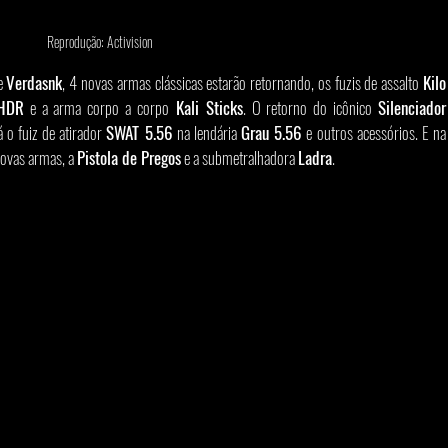
Reprodução: Activision
e 
Verdasnk
, 4 novas armas clássicas estarão retornando, os fuzis de assalto 
Kilo 
HDR
 e a arma corpo a corpo
 Kali Sticks
. O retorno do icônico 
Silenciador 
o fuiz de atirador 
SWAT 5.56
 na lendária 
Grau 5.56
 e outros acessórios. E na 
ovas armas, a 
Pistola de Pregos
 e a submetralhadora 
Ladra
.  