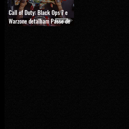
Call of Duty: Black Ops 7 e
Warzone detalham Passe de
Batalha, BlackCell e novas
recompensas da Temporada 5