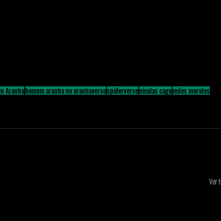
m Aranha
homem aranha no aranhaverso
spiderverse
nicolas cage
miles morales
Ver 