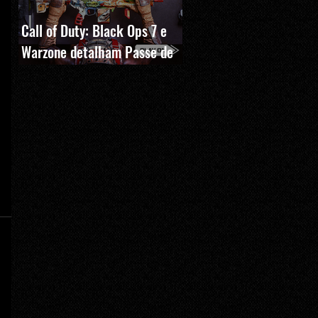
Call of Duty: Black Ops 7 e
Warzone detalham Passe de
Batalha, BlackCell e novas
recompensas da Temporada 5