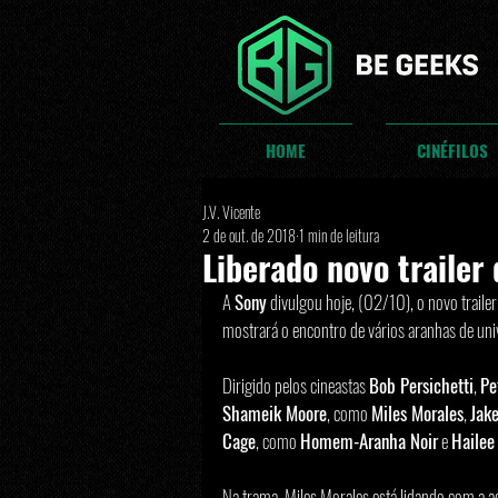
HOME
CINÉFILOS
J.V. Vicente
2 de out. de 2018
1 min de leitura
Liberado novo traile
A 
Sony
 divulgou hoje, (02/10), o novo trailer 
mostrará o encontro de vários aranhas de univ
Dirigido pelos cineastas 
Bob Persichetti
, 
Pe
Shameik Moore
, como 
Miles Morales
, 
Jak
Cage
, como 
Homem-Aranha Noir
 e 
Hailee
Na trama, Miles Morales está lidando com a 