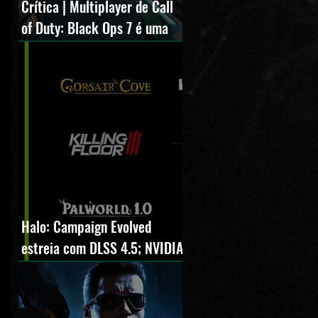
Crítica | Multiplayer de Call
of Duty: Black Ops 7 é uma
experiência positiva,
divertida e viciante
Halo: Campaign Evolved
estreia com DLSS 4.5; NVIDIA
lança novo GeForce Game
Ready Driver para grandes
lançamentos