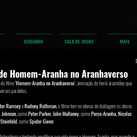
SERIANDO
SALA DE JOGOS
MAIS
r de Homem-Aranha no Aranhaverso
do filme "
Homem-Aranha no Aranhaverso
", animação do herói aracnídeo que 
ersos paralelos.  
ter Ramsey
 e 
Rodney Rothman
, o filme tem no elenco de dublagem os atores 
e Johnson
, como 
Peter Parker
, 
John Mullaney
, como 
Porco-Aranha, Nicolas 
 Steinfeld
, como 
Spider-Gwen
.
adolescência e tentando equilibrar sua vida como o Homem-Aranha, mas quando o 