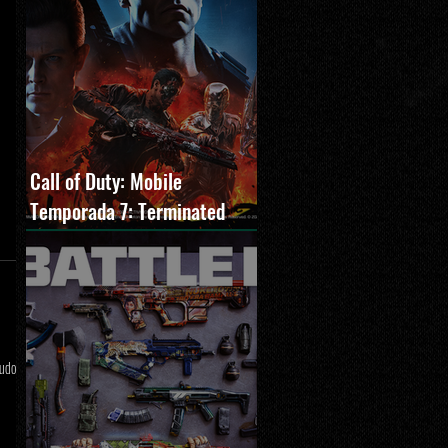
Call of Duty: Mobile
Temporada 7: Terminated
estreia com O Exterminador
do Futuro 2, novos modos e
Cronen Squall
tudo