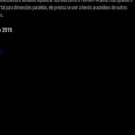
tal para dimensões paralelas, ele precisa se unir a heróis aracnídeos de outros 
s. 
de 2019
. 
0I