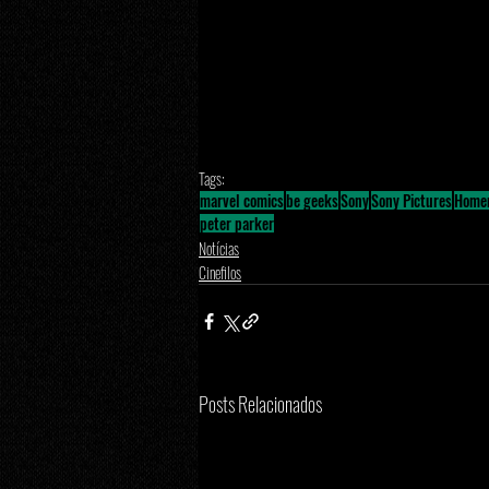
Tags:
marvel comics
be geeks
Sony
Sony Pictures
Home
peter parker
Notícias
Cinefilos
Posts Relacionados