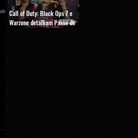
tudo
Call of Duty: Black Ops 7 e
Warzone detalham Passe de
Batalha, BlackCell e novas
recompensas da Temporada 5