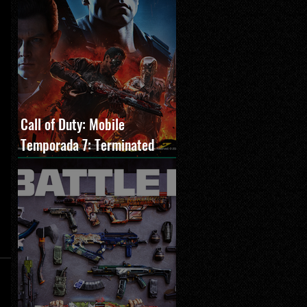
Call of Duty: Mobile
Temporada 7: Terminated
estreia com O Exterminador
do Futuro 2, novos modos e
Cronen Squall