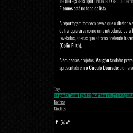
lhe ofereça essa oportunidade. O estúdio ta
Fiennes
 está no topo da lista.
A reportagem também revela que o diretor e su
da franquia sirva como uma introdução para 
revelados, apenas que a trama pretende trazer
(Colin Firth)
. 
Além desses projetos, 
Vaughn
 também preten
apresentada em 
o Circulo Dourado
; e uma s
Tags:
be geeks
Taron Egerton
matthew vaughn
Kingsm
Notícias
Cinefilos