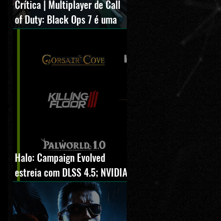
Crítica | Multiplayer de Call
of Duty: Black Ops 7 é uma
experiência positiva,
divertida e viciante
Halo: Campaign Evolved
estreia com DLSS 4.5; NVIDIA
lança novo GeForce Game
Ready Driver para grandes
lançamentos