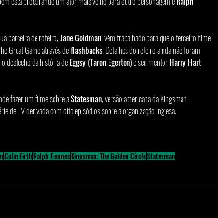
mbém está procurando um ator mais velho para outro personagem e 
Ralph 
a parceira de roteiro,
 Jane Goldman
, vêm trabalhado para que o terceiro filme 
The Great Game através de
 flashbacks
. Detalhes do roteiro ainda não foram 
 o desfecho da história de 
Eggsy (Taron Egerton)
 e seu mentor 
Harry Hart 
de fazer um filme sobre a 
Statesman
, versão americana da Kingsman 
érie de TV derivada com oito episódios sobre a organização inglesa. 
an
Colin Firth
Ralph Fiennes
Kingsman: The Golden Circle
Statesman