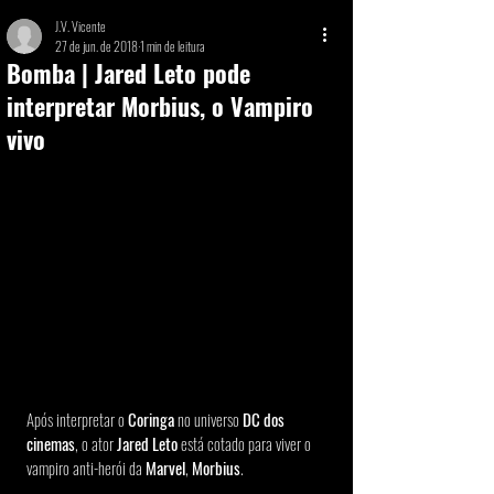
J.V. Vicente
27 de jun. de 2018
1 min de leitura
Bomba | Jared Leto pode
interpretar Morbius, o Vampiro
vivo
Após interpretar o 
Coringa
 no universo 
DC dos 
cinemas
, o ator 
Jared Leto
 está cotado para viver o 
vampiro anti-herói da 
Marvel
, 
Morbius
. 