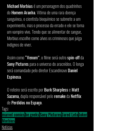
Michael Morbius
 é um personagem dos quadrinhos 
do 
Homem Aranha
. Vitima de uma rara doença 
sanguínea, o cientista bioquímico se submete a um 
experimento, mas o processo da errado e ele se torna 
um vampiro vivo. Tendo que se alimentar de sangue, 
Morbius escolhe como alvos os criminosos que julga 
indignos de viver. 
Assim como 
“Venom”
, o filme será outro 
spin-off
 da 
Sony Pictures
 para o universo do aracnídeo. O longa 
será comandado pelo diretor Escandinavo 
Daniel 
Espinosa
. 
O roteiro será escrito por 
Burk Sharpless
 e 
Matt 
Sazama, 
dupla responsável pelo
 remake 
da
 Netflix 
de
 Perdidos no Espaço
.
Tags:
marvel comics
be geeks
Sony Pictures
Jared Leto
Joker
Morbius
Notícias