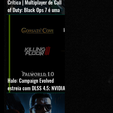
Crítica | Multiplayer de Call
of Duty: Black Ops 7 é uma
experiência positiva,
divertida e viciante
Halo: Campaign Evolved
estreia com DLSS 4.5; NVIDIA
lança novo GeForce Game
Ready Driver para grandes
lançamentos