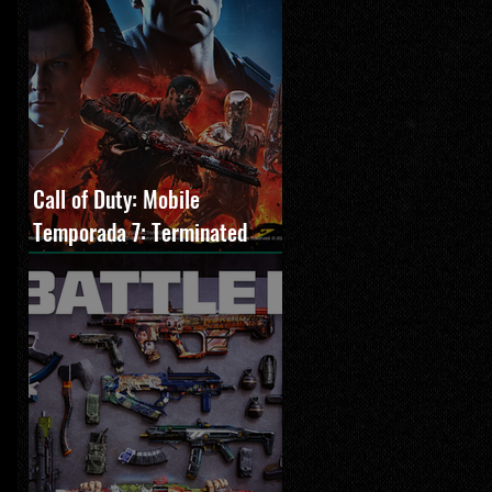
Call of Duty: Mobile
Temporada 7: Terminated
estreia com O Exterminador
do Futuro 2, novos modos e
Cronen Squall