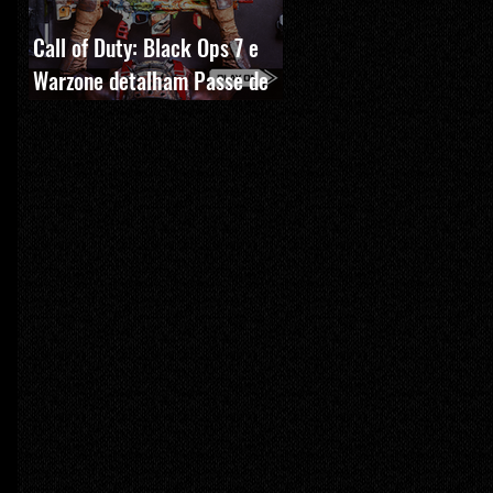
Call of Duty: Black Ops 7 e
Warzone detalham Passe de
Batalha, BlackCell e novas
recompensas da Temporada 5