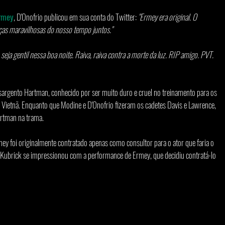
Ermey
, D'Onofrio publicou em sua conta do Twitter:
 "Ermey era original. O 
as maravilhosas do nosso tempo juntos."
 seja gentil nessa boa noite. Raiva, raiva contra a morte da luz. RIP amigo. PVT. 
sargento Hartman, conhecido por ser muito duro e cruel no treinamento para os 
o Vietnã. Enquanto que Modine e D'Onofrio fizeram os cadetes Davis e Lawrence, 
rtman na trama.
mey foi originalmente contratado apenas como consultor para o ator que faria o 
 Kubrick se impressionou com a performance de Ermey, que decidiu contratá-lo 