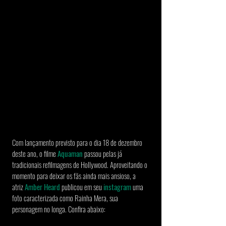
Com lançamento previsto para o dia 18 de dezembro 
deste ano, o filme 
Aquaman
 passou pelas já 
tradicionais refilmagens de Hollywood. Aproveitando o 
momento para deixar os fãs ainda mais ansioso, a 
atriz 
Amber Heard
 publicou em seu 
instagram
 uma 
foto caracterizada como Rainha Mera, sua 
personagem no longa. Confira abaixo: