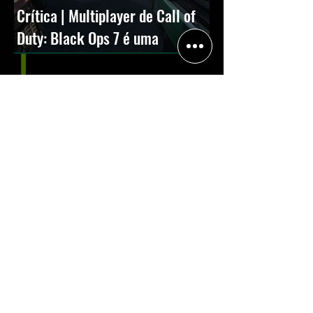
Crítica | Multiplayer de Call of
Duty: Black Ops 7 é uma
experiência positiva, divertida e
viciante
Halo: Campaign Evolved estreia
com DLSS 4.5; NVIDIA lança novo