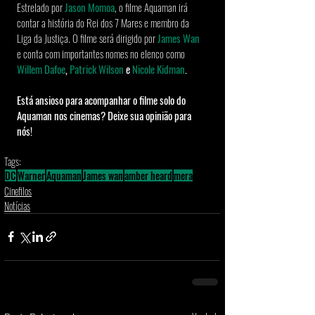
Estrelado por 
Jason Momoa
, o filme Aquaman irá 
contar a história do Rei dos 7 Mares e membro da 
Liga da Justiça. O filme será dirigido por 
James Wan
e conta com importantes nomes no elenco como 
Willem Dafoe
, 
Patrick Wilson
 e 
Nicole Kidman
.
Está ansioso para acompanhar o filme solo do 
Aquaman nos cinemas? Deixe sua opinião para 
nós!
Tags:
DC
Warner
Aquaman
James wan
amber heard
mera
Cinefilos
Notícias