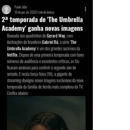
Paulo Lídio
16 de jun. de 2020
1 min de leitura
2ª temporada de 'The Umbrella
Academy' ganha novas imagens
Baseada nos quadrinhos de 
Gerard Way
, com 
ilustrações do brasileiro 
Gabriel Bá
, a série 
'The 
Umbrella Academy'
 é um dos grandes sucessos da 
Netflix
. Depois de uma primeira temporada com bons 
números de audiência e excelentes críticas, os fãs 
ficaram ansiosos para conferir o segundo ano do 
seriado. E nesta terça-feira (16), a gigante de 
streaming divulgou novas imagens exclusivas da nova 
temporada da família de heróis mais complexa da TV. 
Confira abaixo: