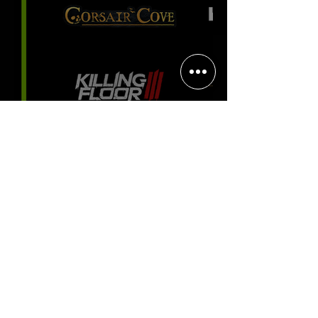
Halo: Campaign Evolved estreia
com DLSS 4.5; NVIDIA lança novo
GeForce Game Ready Driver para
grandes lançamentos