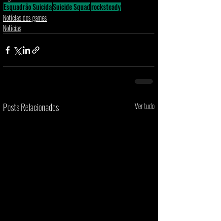
Esquadrão Suicida
Suicide Squad
rocksteady
Notícias dos games
Notícias
Posts Relacionados
Ver tudo