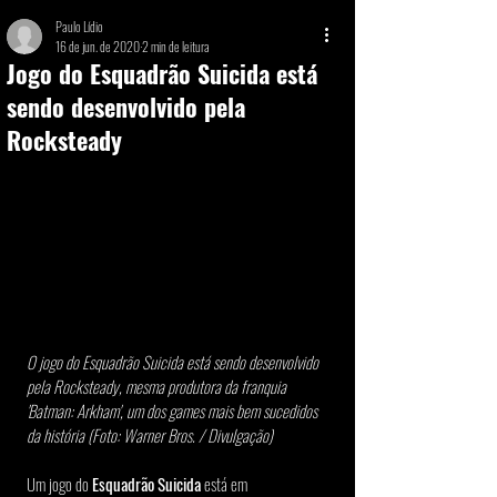
Paulo Lídio
16 de jun. de 2020
2 min de leitura
Jogo do Esquadrão Suicida está
sendo desenvolvido pela
Rocksteady
O jogo do Esquadrão Suicida está sendo desenvolvido 
pela Rocksteady, mesma produtora da franquia 
'Batman: Arkham', um dos games mais bem sucedidos 
da história (Foto: Warner Bros. / Divulgação)​
Um jogo do 
Esquadrão Suicida
 está em 