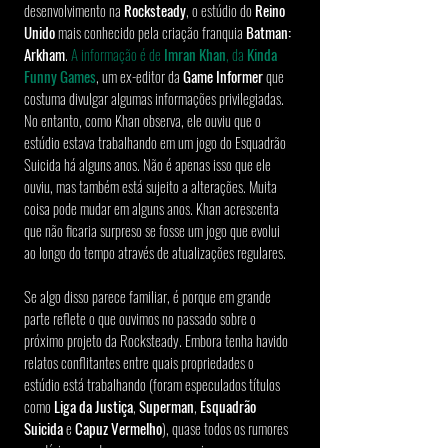
desenvolvimento na 
Rocksteady
, o estúdio do 
Reino 
Unido
 mais conhecido pela criação franquia 
Batman: 
Arkham
.
 A informação é de 
Imran Khan
, da 
Kinda 
Funny Games
, um ex-editor da 
Game Informer
 que 
costuma divulgar algumas informações privilegiadas. 
No entanto, como Khan observa, ele ouviu que o 
estúdio estava trabalhando em um jogo do Esquadrão 
Suicida há alguns anos. Não é apenas isso que ele 
ouviu, mas também está sujeito a alterações. Muita 
coisa pode mudar em alguns anos. Khan acrescenta 
que não ficaria surpreso se fosse um jogo que evolui 
ao longo do tempo através de atualizações regulares.
Se algo disso parece familiar, é porque em grande 
parte reflete o que ouvimos no passado sobre o 
próximo projeto da Rocksteady. Embora tenha havido 
relatos conflitantes entre quais propriedades o 
estúdio está trabalhando (foram especulados títulos 
como 
Liga da Justiça
, 
Superman
, 
Esquadrão 
Suicida
 e 
Capuz Vermelho
), quase todos os rumores 