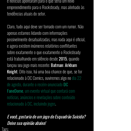
e notícias apontaram para o que seria um novo 
empreendimento para o Rocksteady, mas alinhado às 
tendências atuais do setor.
Claro, tudo aqui deve ser tomado com um rumor. Não 
apenas estamos lidando com informações 
possivelmente desatualizadas, mas nada aqui é oficial, 
e agora existem inúmeros relatórios conflitantes 
sobre exatamente o que exatamente o Rocksteady 
está trabalhando em silêncio desde 
2015
, quando 
lançou seu jogo mais recente: 
Batman: Arkham 
Knight
. Dito isso, há uma boa chance de que, se for 
relacionado à DC Comics, ouviremos algo no 
dia 22 
de agosto, durante o recém-anunciado 
DC 
FaneDome
, um evento virtual que contará com 
notícias, anúncios e revelações sobre conteúdo 
relacionado à DC, incluindo jogos
.
E você, gostaria de um jogo do Esquadrão Suicida? 
Deixe sua opinião abaixo!
Tags: