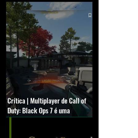
Squall
Crítica | Multiplayer de Call of
Duty: Black Ops 7 é uma
experiência positiva, divertida e
viciante