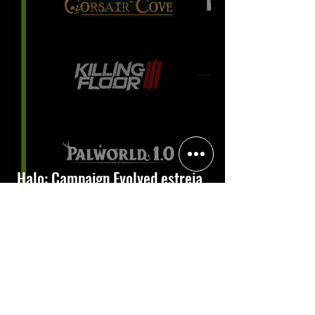
Halo: Campaign Evolved estreia
com DLSS 4.5; NVIDIA lança novo
GeForce Game Ready Driver para
grandes lançamentos