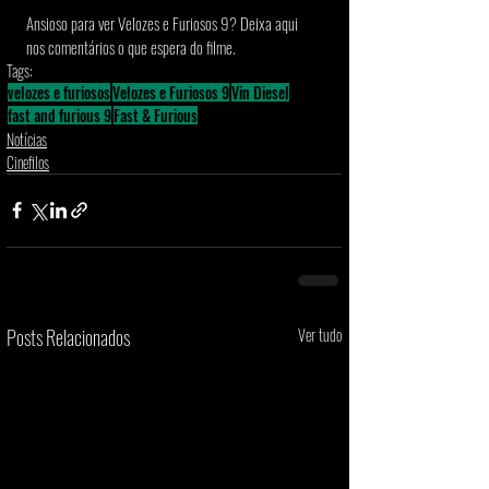
Ansioso para ver Velozes e Furiosos 9? Deixa aqui 
nos comentários o que espera do filme.
Tags:
velozes e furiosos
Velozes e Furiosos 9
Vin Diesel
fast and furious 9
Fast & Furious
Notícias
Cinefilos
Posts Relacionados
Ver tudo