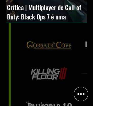
Crítica | Multiplayer de Call of
Duty: Black Ops 7 é uma
experiência positiva, divertida e
viciante
Halo: Campaign Evolved estreia
com DLSS 4.5; NVIDIA lança novo