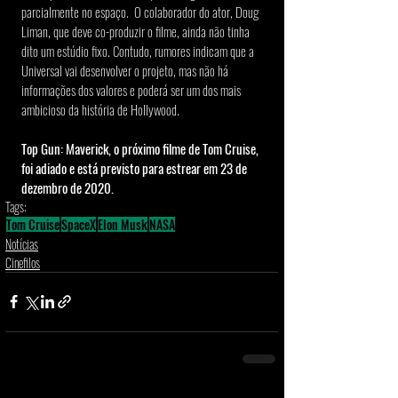
parcialmente no espaço.  O colaborador do ator, Doug 
Liman, que deve co-produzir o filme, ainda não tinha 
dito um estúdio fixo. Contudo, rumores indicam que a 
Universal vai desenvolver o projeto, mas não há 
informações dos valores e poderá ser um dos mais 
ambicioso da história de Hollywood. 
Top Gun: Maverick, o próximo filme de Tom Cruise, 
foi adiado e está previsto para estrear em 23 de 
dezembro de 2020.
Tags:
Tom Cruise
SpaceX
Elon Musk
NASA
Notícias
Cinefilos